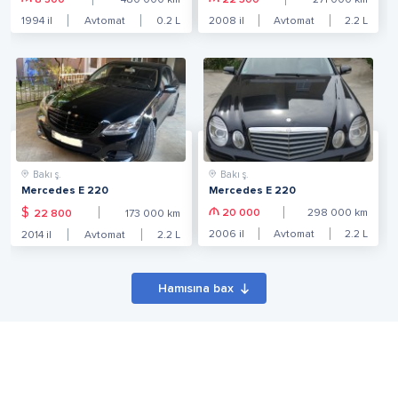
8 500
480 000
km
22 300
271 000
km
1994
il
Avtomat
0.2
L
2008
il
Avtomat
2.2
L
Bakı ş.
Bakı ş.
Mercedes E 220
Mercedes E 220
$
20 000
298 000
km
22 800
173 000
km
2006
il
Avtomat
2.2
L
2014
il
Avtomat
2.2
L
Hamısına bax