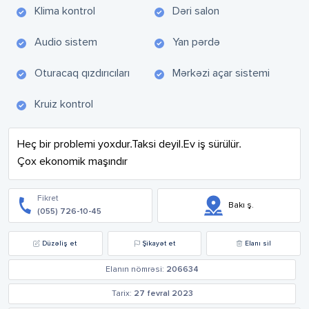
Klima kontrol
Dəri salon
Audio sistem
Yan pərdə
Oturacaq qızdırıcıları
Mərkəzi açar sistemi
Kruiz kontrol
Heç bir problemi yoxdur.Taksi deyil.Ev iş sürülür.

Çox ekonomik maşındır
Fikret
Bakı ş.
(055) 726-10-45
Düzəliş et
Şikayət et
Elanı sil
Elanın nömrəsi:
206634
Tarix:
27 fevral 2023