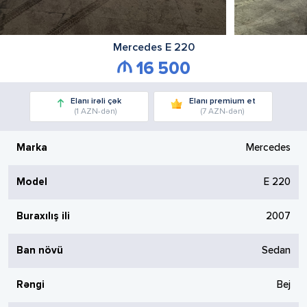
Mercedes
E 220
16 500
Elanı irəli çək
Elanı premium et
(1 AZN-dən)
(7 AZN-dən)
Marka
Mercedes
Model
E 220
Buraxılış ili
2007
Ban növü
Sedan
Rəngi
Bej