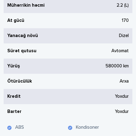
Mühərrikin həcmi
2.2
(L)
At gücü
170
Yanacağ növü
Dizel
Sürət qutusu
Avtomat
Yürüş
580000
km
Ötürücülük
Arxa
Kredit
Yoxdur
Barter
Yoxdur
ABS
Kondisoner