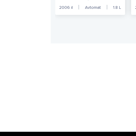
2006
il
Avtomat
1.8
L