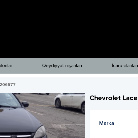
lonlar
Qeydiyyat nişanları
İcarə elanları
206577
Chevrolet
Lace
Marka