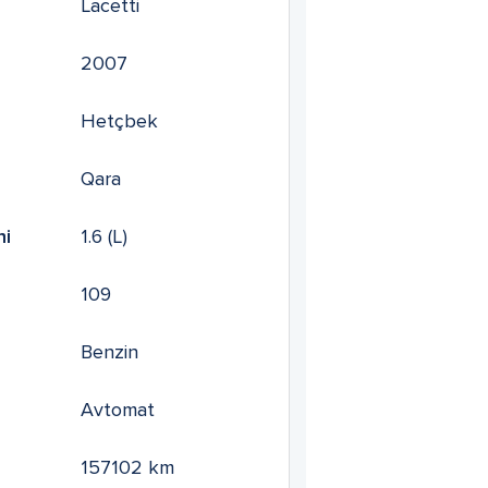
Lacetti
2007
Hetçbek
Qara
mi
1.6
(L)
109
Benzin
Avtomat
157102
km