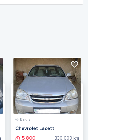
Bakı ş.
Chevrolet Lacetti
5 800
m
330 000
km