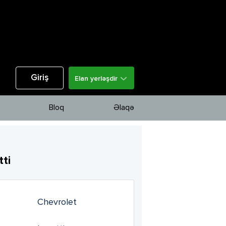
Giriş
Elan yerləşdir
Bloq
Əlaqə
tti
Chevrolet