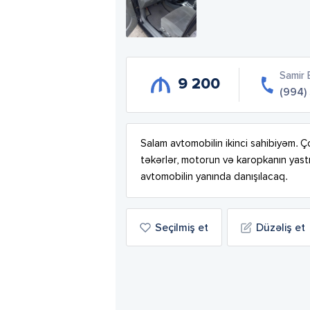
Samir
9 200
(994)
Salam avtomobilin ikinci sahibiyəm. Çox
təkərlər, motorun və karopkanın yastıql
avtomobilin yanında danışılacaq.
Seçilmiş et
Düzəliş et