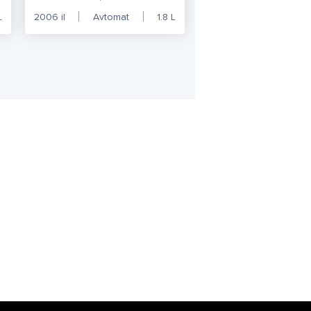
L
2006
il
Avtomat
1.8
L