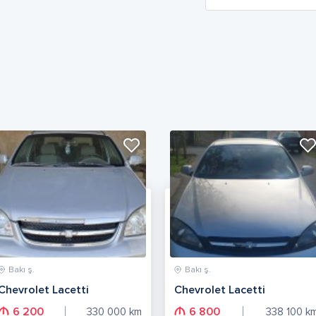
Bakı ş.
Bakı ş.
Chevrolet Lacetti
Chevrolet Lacetti
6 200
6 800
330 000
km
338 100
k