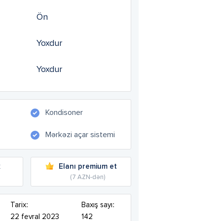
Ön
Yoxdur
Yoxdur
Kondisoner
Mərkəzi açar sistemi
k
Elanı premium et
(7 AZN-dən)
Tarix:
Baxış sayı:
22 fevral 2023
142