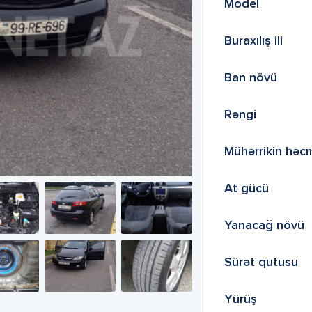
Model
Buraxılış ili
Ban növü
Rəngi
Mühərrikin həc
At gücü
Yanacağ növü
Sürət qutusu
Yürüş