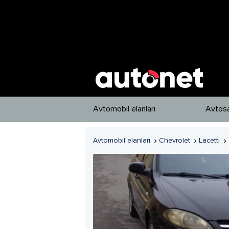
Avtomobil elanları
Avtosa
Avtomobil elanları
Chevrolet
Lacetti


