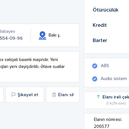
Ötürücülük
Kredit
 Babayev
Bakı ş.
 554-09-96
Barter
 səliqəli baxımlı maşındır. Yeni 
ABS
arı yeni dəyişdirilib. Əlavə suallar 
Audio sistem
Şikayət et
Elanı sil
Elanı irəli çə
(1 AZN-dən)
Elanın nömrəsi:
206577