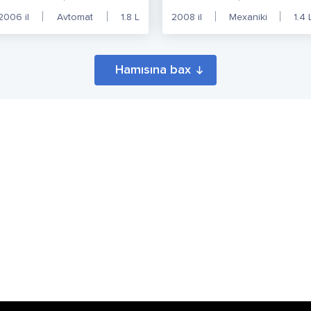
2006
il
Avtomat
1.8
L
2008
il
Mexaniki
1.4
Hamısına bax