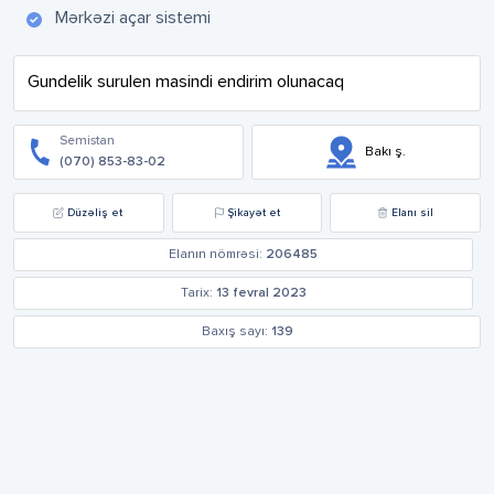
Mərkəzi açar sistemi
Gundelik surulen masindi endirim olunacaq
Semistan
Bakı ş.
(070) 853-83-02
Düzəliş et
Şikayət et
Elanı sil
Elanın nömrəsi:
206485
Tarix:
13 fevral 2023
Baxış sayı:
139