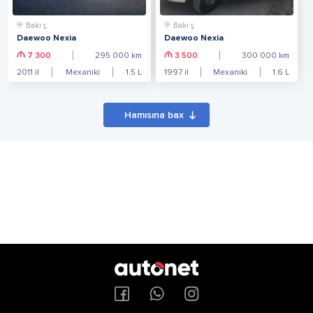
Bakı ş.
Bakı ş.
Daewoo Nexia
Daewoo Nexia
7 300
295 000
km
3 500
300 000
km
2011
il
Mexaniki
1.5
L
1997
il
Mexaniki
1.6
L
Hamısına bax