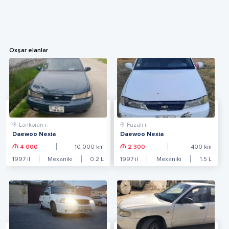
Oxşar elanlar
Lənkəran r.
Füzuli r.
Daewoo Nexia
Daewoo Nexia
4 000
10 000
km
2 300
400
km
1997
il
Mexaniki
0.2
L
1997
il
Mexaniki
1.5
L