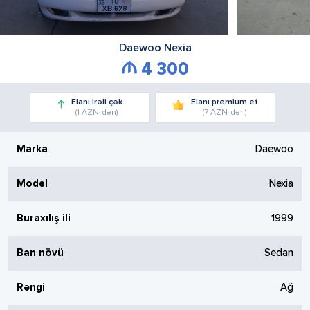
Daewoo
Nexia
4 300
Elanı irəli çək
Elanı premium et
(1 AZN-dən)
(7 AZN-dən)
Marka
Daewoo
Model
Nexia
Buraxılış ili
1999
Ban növü
Sedan
Rəngi
Ağ