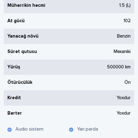
Mühərrikin həcmi
1.5
(L)
At gücü
102
Yanacağ növü
Benzin
Sürət qutusu
Mexaniki
Yürüş
500000
km
Ötürücülük
Ön
Kredit
Yoxdur
Barter
Yoxdur
Audio sistem
Yan pərdə