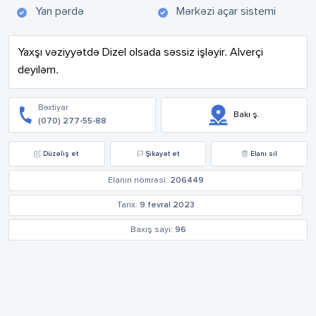
Yan pərdə
Mərkəzi açar sistemi
Yaxşı vəziyyətdə Dizel olsada səssiz işləyir. Alverçi 
deyiləm.
Bəxtiyar
Bakı ş.
(070) 277-55-88
Düzəliş et
Şikayət et
Elanı sil
Elanın nömrəsi:
206449
Tarix:
9 fevral 2023
Baxış sayı:
96