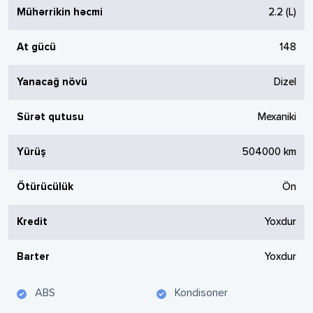
Mühərrikin həcmi
2.2
(L)
At gücü
148
Yanacağ növü
Dizel
Sürət qutusu
Mexaniki
Yürüş
504000
km
Ötürücülük
Ön
Kredit
Yoxdur
Barter
Yoxdur
ABS
Kondisoner