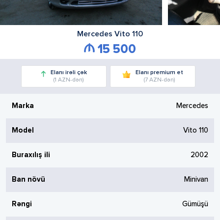
Mercedes
Vito 110
15 500
Elanı irəli çək
Elanı premium et
(1 AZN-dən)
(7 AZN-dən)
Marka
Mercedes
Model
Vito 110
Buraxılış ili
2002
Ban növü
Minivan
Rəngi
Gümüşü