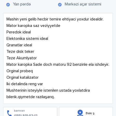
Yan pərdə
Mərkəzi açar sistemi
Mashin yeni gelib hecbir temire ehtiyaci yoxdur idealdir.

Mator karopka saz veziyyetde

Peredok ideal

Elektonika sistemi ideal

Qranatlar ideal

Teze disk teker

Teze Akumlyator

Mator karopka Sade doch matoru 92 benzinle ela ishdeyir.

Orginal probeq

Orginal katalizator

Iki detalinda reng var

Mushterinin isteyiyle istenilen ustada yoxlatdira 
bilerik.qiymetde razilaşarıq.
kamran
Bakı ş.
(055) 935-52-12