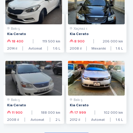
Bakı ş.
Xaçmaz r.
Kia Cerato
Kia Cerato
18 400
119 500
km
8 900
206 000
km
2014
il
Avtomat
1.6
L
2008
il
Mexaniki
1.6
L
Bakı ş.
Bakı ş.
Kia Cerato
Kia Cerato
11 900
188 000
km
17 999
102 000
km
2008
il
Avtomat
2
L
2012
il
Avtomat
1.6
L