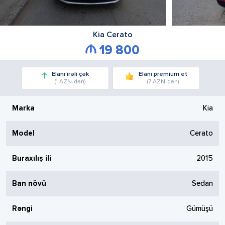
Kia
Cerato
19 800
Elanı irəli çək
Elanı premium et
(1 AZN-dən)
(7 AZN-dən)
Marka
Kia
Model
Cerato
Buraxılış ili
2015
Ban növü
Sedan
Rəngi
Gümüşü