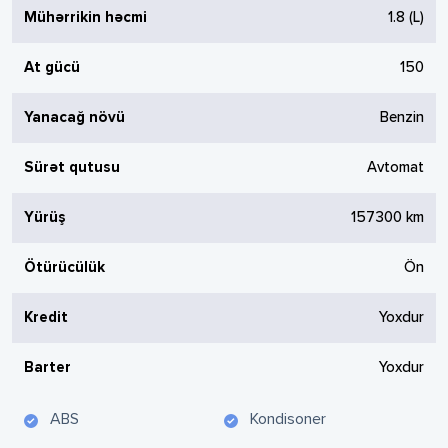
Mühərrikin həcmi
1.8
(L)
At gücü
150
Yanacağ növü
Benzin
Sürət qutusu
Avtomat
Yürüş
157300
km
Ötürücülük
Ön
Kredit
Yoxdur
Barter
Yoxdur
ABS
Kondisoner