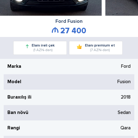
Ford
Fusion
27 400
Elanı irəli çək
Elanı premium et
(1 AZN-dən)
(7 AZN-dən)
Marka
Ford
Model
Fusion
Buraxılış ili
2018
Ban növü
Sedan
Rəngi
Qara