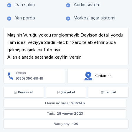
Dəri salon
Audio sistem
Yan pərdə
Mərkəzi açar sistemi
Maşinin Vuruğu yoxdu rənglənməyib Dəyişən detali yoxdu 
Tam ideal vəziyyətdədir Hec bir xərc tələb etmir Suda 
qalmiş maşinla bir tutmayin 

Allah alanada satanada xeyirini versin
Orxan
Kürdəmir r.
(050) 350-89-19
Düzəliş et
Şikayət et
Elanı sil
Elanın nömrəsi:
206346
Tarix:
28 yanvar 2023
Baxış sayı:
109