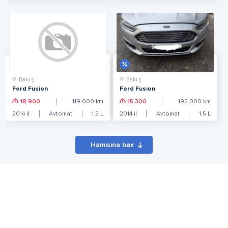
Bakı ş.
Bakı ş.
Ford Fusion
Ford Fusion
18 900
119 000
km
15 300
195 000
km
2014
il
Avtomat
1.5
L
2014
il
Avtomat
1.5
L
Hamısına bax