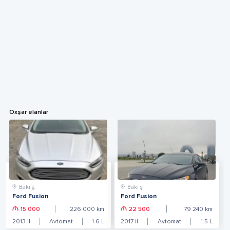
Oxşar elanlar
Bakı ş.
Bakı ş.
Ford Fusion
Ford Fusion
15 000
226 000
km
22 500
79 240
km
2013
il
Avtomat
1.6
L
2017
il
Avtomat
1.5
L