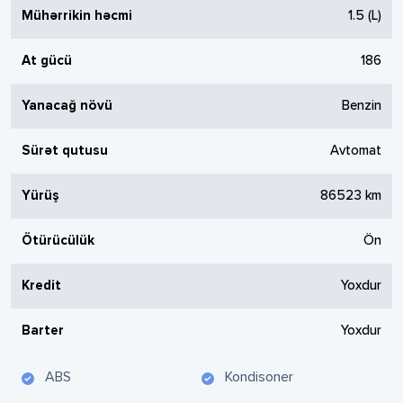
Mühərrikin həcmi
1.5
(L)
At gücü
186
Yanacağ növü
Benzin
Sürət qutusu
Avtomat
Yürüş
86523
km
Ötürücülük
Ön
Kredit
Yoxdur
Barter
Yoxdur
ABS
Kondisoner