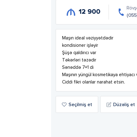
Rövş
12 900
(055
Maşın ideal vəziyyətdədir 

kondisioner işləyir

Şüşə qaldırıcı var

Təkərləri təzədir

Sənəddə 7+1 di

Maşının yüngül kosmetikaya ehtiyacı va
Ciddi fikri olanlar narahat etsin.
Seçilmiş et
Düzəliş et