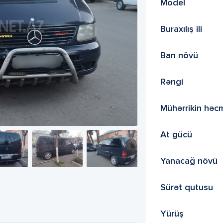
Model
Buraxılış ili
Ban növü
Rəngi
Mühərrikin həc
At gücü
Yanacağ növü
Sürət qutusu
Yürüş