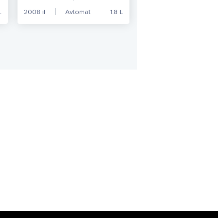
L
2008
il
Avtomat
1.8
L