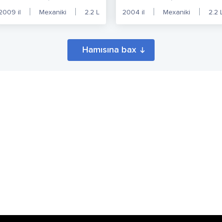
2009
il
Mexaniki
2.2
L
2004
il
Mexaniki
2.2
Hamısına bax