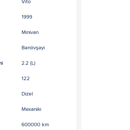
Vito
1999
Minivan
Bənövşəyi
mi
2.2
(L)
122
Dizel
Mexaniki
600000
km