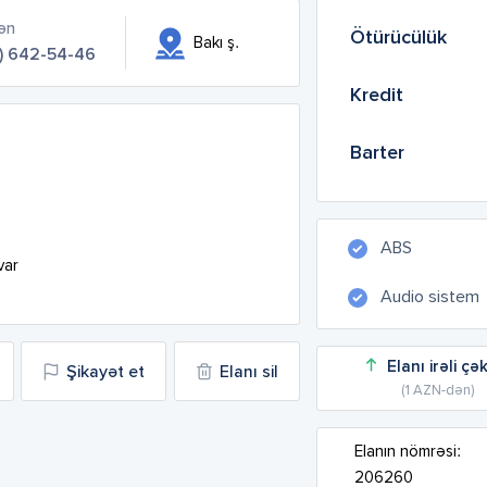
ən
Ötürücülük
Bakı ş.
) 642-54-46
Kredit
Barter
ABS
r

Audio sistem
Elanı irəli çə
Şikayət et
Elanı sil
(1 AZN-dən)
Elanın nömrəsi:
206260