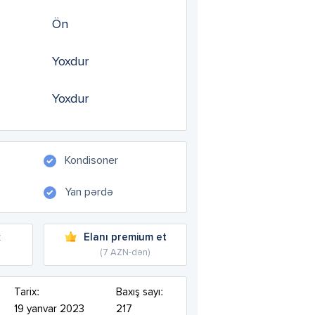
Ön
Yoxdur
Yoxdur
Kondisoner
Yan pərdə
k
Elanı premium et
(7 AZN-dən)
Tarix:
Baxış sayı:
19 yanvar 2023
217