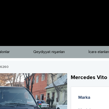
lonlar
Qeydiyyat nişanları
İcarə elanları
06260
Mercedes
Vito
Marka