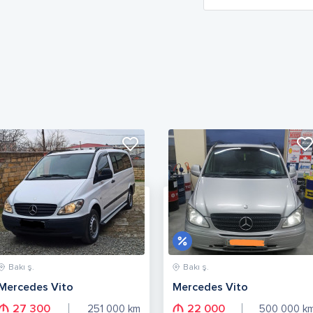
Bakı ş.
Bakı ş.
Mercedes Vito
Mercedes Vito
27 300
22 000
251 000
km
500 000
k