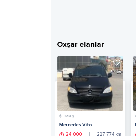
Oxşar elanlar
Bakı ş.
Mercedes Vito
24 000
227 774
km