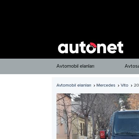
Avtomobil elanları
Avtosa
Avtomobil elanları
Mercedes
Vito
2


