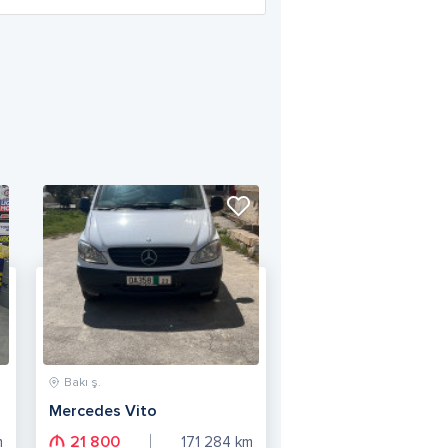
Bakı ş.
Mercedes Vito
21 800
m
171 284
km