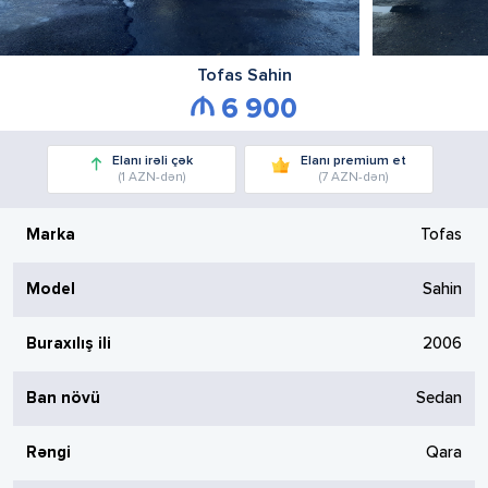
Tofas
Sahin
6 900
Elanı irəli çək
Elanı premium et
(1 AZN-dən)
(7 AZN-dən)
Marka
Tofas
Model
Sahin
Buraxılış ili
2006
Ban növü
Sedan
Rəngi
Qara