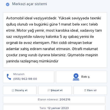
Mərkəzi açar sistemi
Avtomobil ideal vəziyyətdədir. Yüksək səviyyədə texniki 
qulluq olunub və bugünkü günə 1 manat belə xərc tələb 
etmir. Motor yağ yemir, most karobka ideal, xadavoy tam 
saz vəziyyətdə rulavoy kalonka 5 ay qabaq yenisi ilə 
orginali ilə əvəz eləmişəm. Fikri ciddi olmayan bekar 
adamlar xahiş edirəm narahat etməsin. Ətrafli məlumat 
çoxdur zəng vurub öyrənə bilərsiniz. Qiymətdə maşinin 
yaninda razilaşmaq mümkündür
Mirsaleh
Bakı ş.
(055) 962-98-00
Düzəliş et
Şikayət et
Elanı sil
Elanın nömrəsi:
206216
Tarix:
12 yanvar 2023