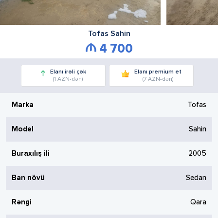
Tofas
Sahin
4 700
Elanı irəli çək
Elanı premium et
(1 AZN-dən)
(7 AZN-dən)
Marka
Tofas
Model
Sahin
Buraxılış ili
2005
Ban növü
Sedan
Rəngi
Qara