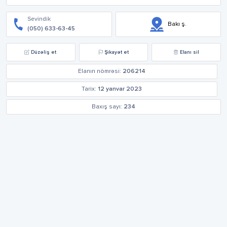
Sevindik
Bakı ş.
(050) 633-63-45
Düzəliş et
Şikayət et
Elanı sil
Elanın nömrəsi:
206214
Tarix:
12 yanvar 2023
Baxış sayı:
234