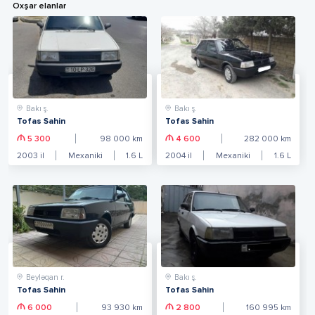
Oxşar elanlar
Bakı ş.
Bakı ş.
Tofas Sahin
Tofas Sahin
5 300
98 000
km
4 600
282 000
km
2003
il
Mexaniki
1.6
L
2004
il
Mexaniki
1.6
L
Beyləqan r.
Bakı ş.
Tofas Sahin
Tofas Sahin
6 000
93 930
km
2 800
160 995
km