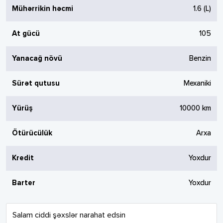
Mühərrikin həcmi
1.6
(L)
At gücü
105
Yanacağ növü
Benzin
Sürət qutusu
Mexaniki
Yürüş
10000
km
Ötürücülük
Arxa
Kredit
Yoxdur
Barter
Yoxdur
Salam ciddi şəxslər narahat edsin