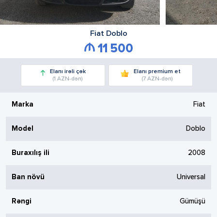
Fiat
Doblo
11 500
Elanı irəli çək
Elanı premium et
(1 AZN-dən)
(7 AZN-dən)
Marka
Fiat
Model
Doblo
Buraxılış ili
2008
Ban növü
Universal
Rəngi
Gümüşü