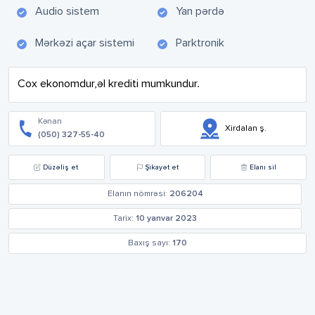
Audio sistem
Yan pərdə
Mərkəzi açar sistemi
Parktronik
Cox ekonomdur,əl krediti mumkundur.
Kənan
Xirdalan ş.
(050) 327-55-40
Düzəliş et
Şikayət et
Elanı sil
Elanın nömrəsi:
206204
Tarix:
10 yanvar 2023
Baxış sayı:
170