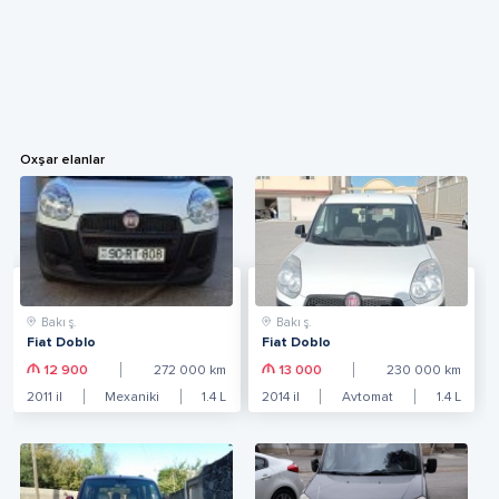
Oxşar elanlar
Bakı ş.
Bakı ş.
Fiat Doblo
Fiat Doblo
12 900
272 000
km
13 000
230 000
km
2011
il
Mexaniki
1.4
L
2014
il
Avtomat
1.4
L