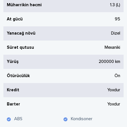
Mühərrikin həcmi
1.3
(L)
At gücü
95
Yanacağ növü
Dizel
Sürət qutusu
Mexaniki
Yürüş
200000
km
Ötürücülük
Ön
Kredit
Yoxdur
Barter
Yoxdur
ABS
Kondisoner