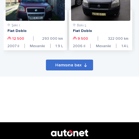
Şəki r.
Bakı ş.
Fiat Doblo
Fiat Doblo
12 500
293 000
km
9 500
322 000
km
2007
il
Mexaniki
1.9
L
2006
il
Mexaniki
1.4
L
Hamısına bax