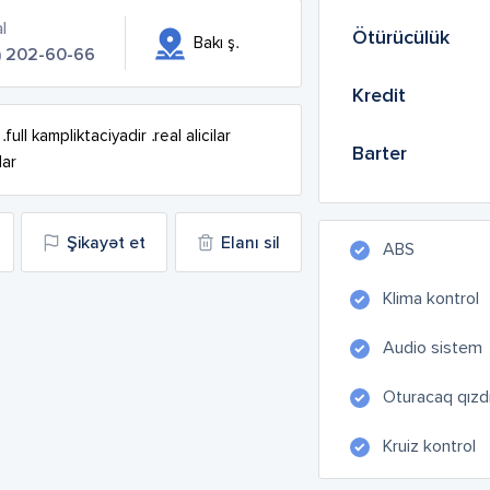
l
Ötürücülük
Bakı ş.
) 202-60-66
Kredit
ll kampliktaciyadir .real alicilar 
Barter
lar
Şikayət et
Elanı sil
ABS
Klima kontrol
Audio sistem
Oturacaq qızdır
Kruiz kontrol