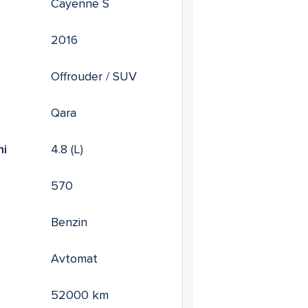
Cayenne S
2016
Offrouder / SUV
Qara
mi
4.8
(L)
570
Benzin
Avtomat
52000
km