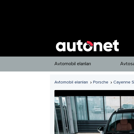
Avtomobil elanları
Avtosa
Avtomobil elanları
Porsche
Cayenne 

