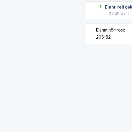
Elanı irəli çə
(1 AZN-dən)
Elanın nömrəsi:
206182