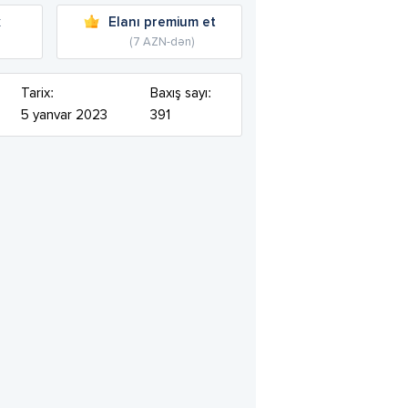
k
Elanı premium et
(7 AZN-dən)
Tarix:
Baxış sayı:
5 yanvar 2023
391