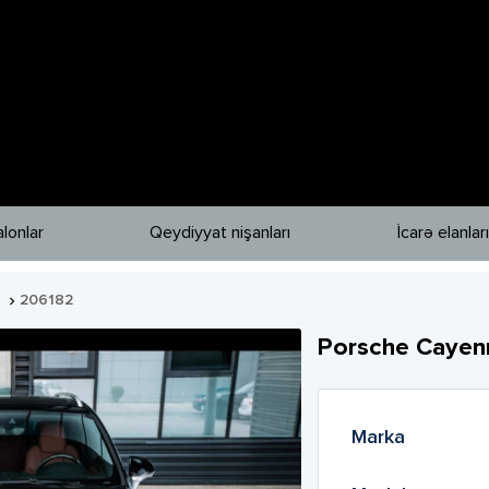
lonlar
Qeydiyyat nişanları
İcarə elanları
S
206182

Porsche
Cayen
Marka