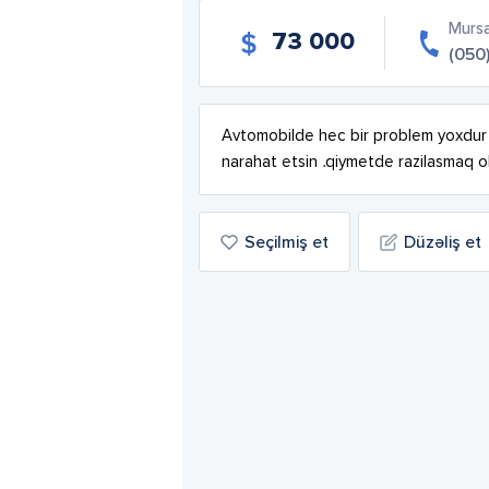
Mursa
73 000
(050
Avtomobilde hec bir problem yoxdur .fu
narahat etsin .qiymetde razilasmaq o
Seçilmiş et
Düzəliş et