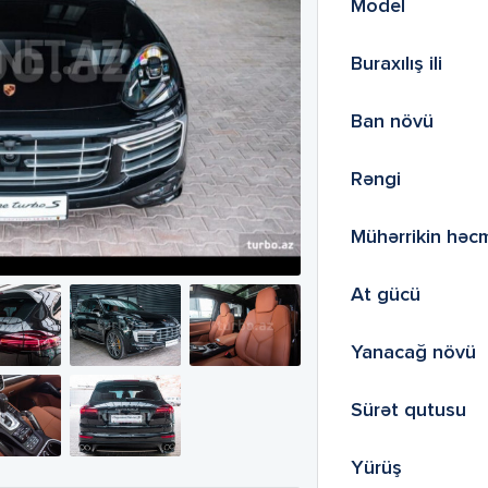
Model
Buraxılış ili
Ban növü
Rəngi
Mühərrikin həc
At gücü
Yanacağ növü
Sürət qutusu
Yürüş