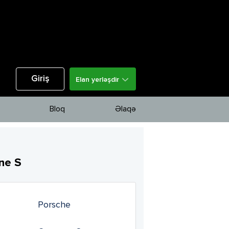
Giriş
Elan yerləşdir
Bloq
Əlaqə
ne S
Porsche