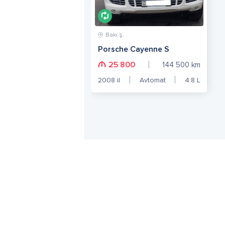
Bakı ş.
Porsche Cayenne S
25 800
144 500
km
2008
il
Avtomat
4.8
L