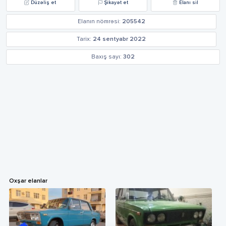
Düzəliş et
Şikayət et
Elanı sil
Elanın nömrəsi:
205542
Tarix:
24 sentyabr 2022
Baxış sayı:
302
Oxşar elanlar