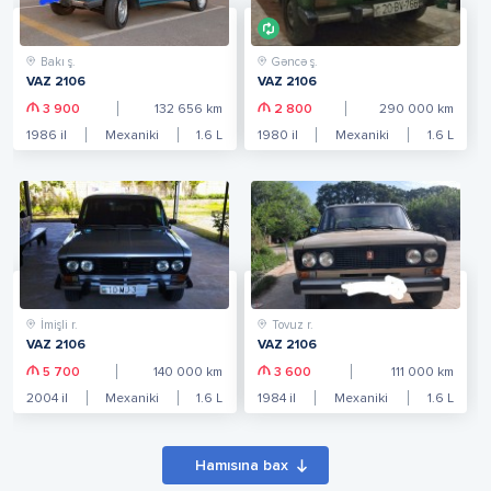
Bakı ş.
Gəncə ş.
VAZ 2106
VAZ 2106
3 900
132 656
km
2 800
290 000
km
1986
il
Mexaniki
1.6
L
1980
il
Mexaniki
1.6
L
İmişli r.
Tovuz r.
VAZ 2106
VAZ 2106
5 700
140 000
km
3 600
111 000
km
2004
il
Mexaniki
1.6
L
1984
il
Mexaniki
1.6
L
Hamısına bax