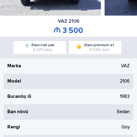
VAZ
2106
3 500
Elanı irəli çək
Elanı premium et
(1 AZN-dən)
(7 AZN-dən)
Marka
VAZ
Model
2106
Buraxılış ili
1983
Ban növü
Sedan
Rəngi
Göy