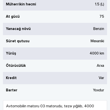
Mühərrikin həcmi
1.5
(L)
At gücü
75
Yanacağ növü
Benzin
Sürət qutusu
Mexaniki
Yürüş
4000
km
Ötürücülük
Arxa
Kredit
Var
Barter
Yoxdur
Avtomobilin matoru 03 matorudu, tezə yığılıb, 4000 