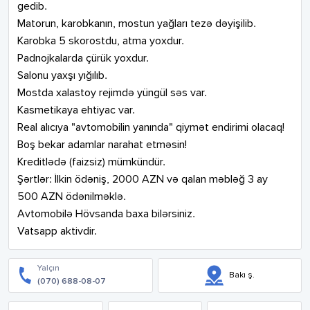
gedib.

Matorun, karobkanın, mostun yağları tezə dəyişilib.

Karobka 5 skorostdu, atma yoxdur.

Padnojkalarda çürük yoxdur.

Salonu yaxşı yığılıb.

Mostda xalastoy rejimdə yüngül səs var.

Kasmetikaya ehtiyac var.

Real alıcıya "avtomobilin yanında" qiymət endirimi olacaq!

Boş bekar adamlar narahat etməsin!

Kreditlədə (faizsiz) mümkündür.

Şərtlər: İlkin ödəniş, 2000 AZN və qalan məbləğ 3 ay 
500 AZN ödənilməklə.

Avtomobilə Hövsanda baxa bilərsiniz.

Vatsapp aktivdir.
Yalçın
Bakı ş.
(070) 688-08-07