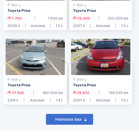
Bakı ş.
Bakı ş.
Toyota Prius
Toyota Prius
1 750
1 500
km
12 200
250 000
km
2009
il
Avtomat
1.5
L
2007
il
Avtomat
1.5
L
Bakı ş.
Bakı ş.
Toyota Prius
Toyota Prius
17 500
180 000
km
13 300
194 000
km
2014
il
Avtomat
1.4
L
2007
il
Avtomat
1.5
L
Hamısına bax