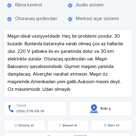
Klima kontrol
Audio sistem
Oturacaq qızdırıcıları
Mərkəzi açar sistemi
Maşın ideal vəziyyətdədir. Heç bir problemi yoxdur. 30 
kuzadır. Bunlarda batareyka xarab olmaq çox az hallarda 
olur. 220 V şəbəkə ilə ev şəraitində dolur və 30 km 
elektriklə sürülür. Oturacaq qızdırıcıları var. Maşın 
Bakıxanov qəsəbəsindədir. Qiymət maşının yanında 
danışılacaq. Alverçilər narahat etməsin. Maşın öz 
maşınımdır.Amerikadan yeni gəlib.Auksion masini deyil. 
Oz masinimizdir. Udari olmayib
Cavid
Bakı ş.
(055) 576-59-19
Düzəliş et
Şikayət et
Elanı sil