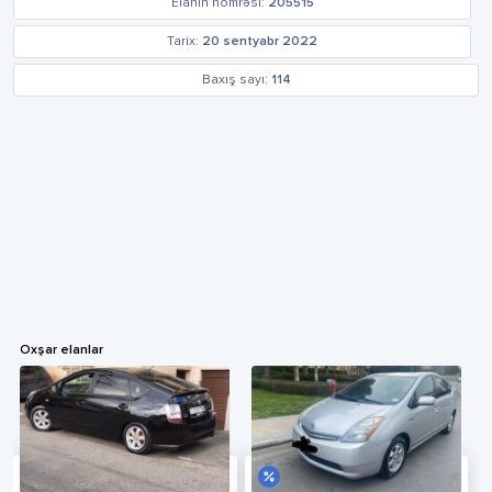
Elanın nömrəsi:
205515
Tarix:
20 sentyabr 2022
Baxış sayı:
114
Oxşar elanlar