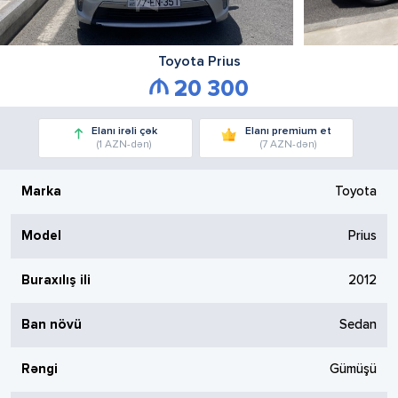
Toyota
Prius
20 300
Elanı irəli çək
Elanı premium et
(1 AZN-dən)
(7 AZN-dən)
Marka
Toyota
Model
Prius
Buraxılış ili
2012
Ban növü
Sedan
Rəngi
Gümüşü