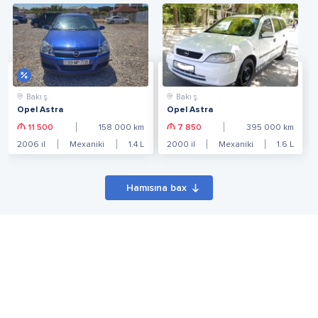
Bakı ş.
Bakı ş.
Opel Astra
Opel Astra
11 500
158 000
km
7 850
395 000
km
2006
il
Mexaniki
1.4
L
2000
il
Mexaniki
1.6
L
Hamısına bax