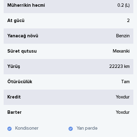
Mühərrikin həcmi
0.2
(L)
At gücü
2
Yanacağ növü
Benzin
Sürət qutusu
Mexaniki
Yürüş
22223
km
Ötürücülük
Tam
Kredit
Yoxdur
Barter
Yoxdur
Kondisoner
Yan pərdə