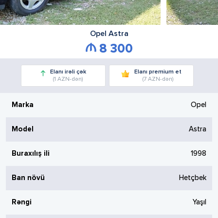
Opel
Astra
8 300
Elanı irəli çək
Elanı premium et
(1 AZN-dən)
(7 AZN-dən)
Marka
Opel
Model
Astra
Buraxılış ili
1998
Ban növü
Hetçbek
Rəngi
Yaşıl