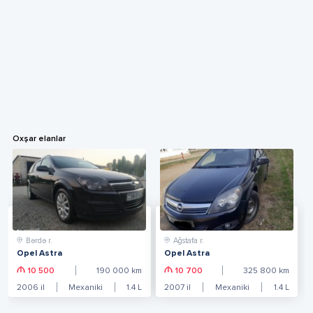
Oxşar elanlar
Bərdə r.
Ağstafa r.
Opel Astra
Opel Astra
10 500
190 000
km
10 700
325 800
km
2006
il
Mexaniki
1.4
L
2007
il
Mexaniki
1.4
L