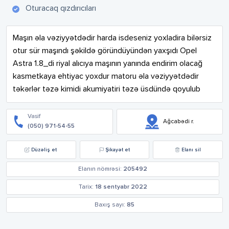
Oturacaq qızdırıcıları
Maşın əla vəziyyətdədir harda isdeseniz yoxladira bilərsiz 
otur sür maşındı şəkildə göründüyündən yaxşıdı Opel 
Astra 1.8_di riyal alıcıya maşının yanında endirim olacağ 
kasmetkaya ehtiyac yoxdur matoru əla vəziyyətdədir 
təkərlər təzə kimidi akumiyatiri təzə üsdündə qoyulub
Vasif
Ağcabədi r.
(050) 971-54-55
Düzəliş et
Şikayət et
Elanı sil
Elanın nömrəsi:
205492
Tarix:
18 sentyabr 2022
Baxış sayı:
85