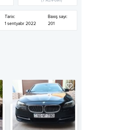
(7 AZN-dən)
Tarix:
Baxış sayı:
1 sentyabr 2022
201