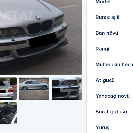
Model
Buraxılış ili
Ban növü
Rəngi
Mühərrikin həc
At gücü
Yanacağ növü
Sürət qutusu
Yürüş