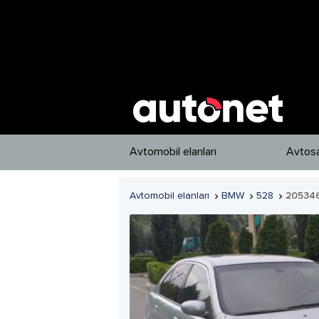
Avtomobil elanları
Avtosa
Avtomobil elanları
BMW
528
20534


