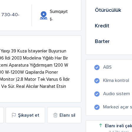
Ötürücülük
Sumqayıt
) 730-40-
ş.
Kredit
Barter
 Yaxşı 39 Kuza İstəyənlər Buyursun 
 İldi 2003 Modelinə Yığılıb Hər Bir 
stemi Aparatura Yığdırmışam 1200 W 
ABS
600 W-1200W Qapilarda Pioner 
Monitor )2.8 Mator Tək Vanus 6 İldir 
Klima kontrol
ə Sür. Real Alıcılar Narahat Etsin 
Audio sistem
Mərkəzi açar 
Şikayət et
Elanı sil
Elanı irəli çə