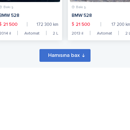
Bakı ş.
Bakı ş.
BMW 528
BMW 528
$
$
21 500
21 500
172 300
km
17 200
k
2014
il
Avtomat
2
L
2013
il
Avtomat
2
Hamısına bax