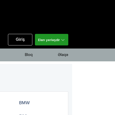
Giriş
Elan yerləşdir
Bloq
Əlaqə
BMW