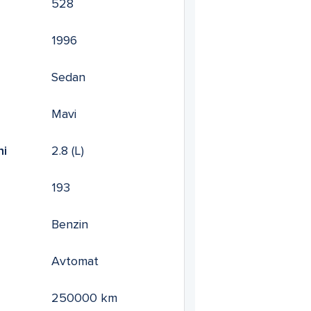
528
1996
Sedan
Mavi
mi
2.8
(L)
193
Benzin
Avtomat
250000
km