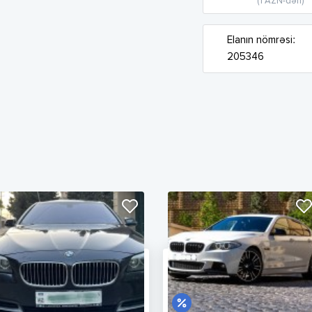
(1 AZN-dən)
Elanın nömrəsi:
205346