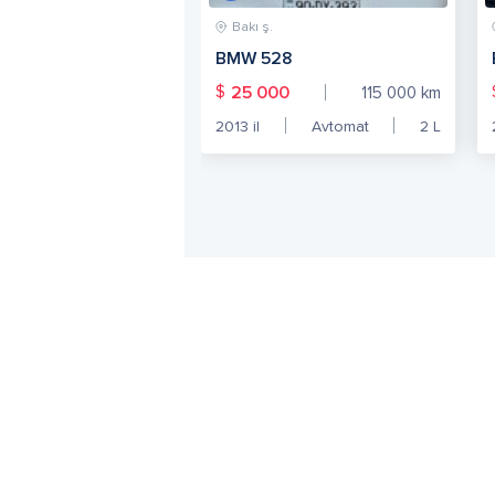
Bakı ş.
BMW 528
$
25 000
115 000
km
2013
il
Avtomat
2
L