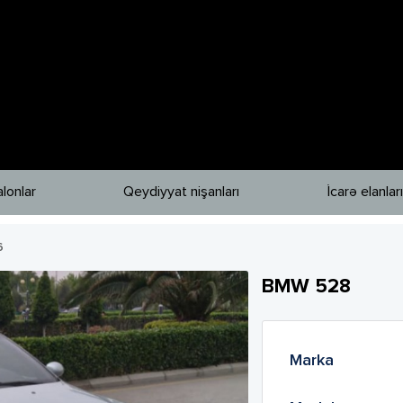
lonlar
Qeydiyyat nişanları
İcarə elanları
6
BMW
528
Marka