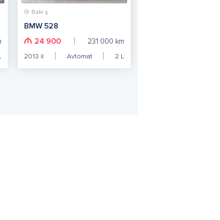
Bakı ş.
BMW 528
24 900
m
231 000
km
L
2013
il
Avtomat
2
L