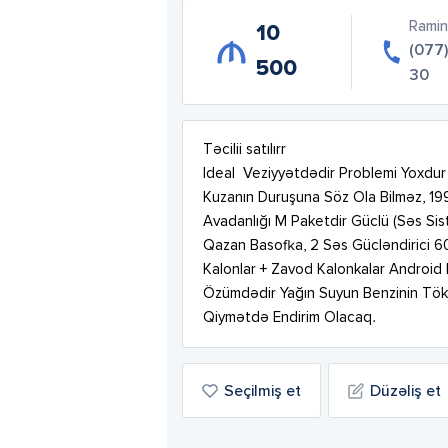
Ramin
10
(077
500
30
Təcilii satılırr

Ideal  Veziyyətdədir Problemi Yoxdur
Kuzanın Duruşuna Söz Ola Bilməz, 1996
Avadanlığı M Paketdir Güclü (Səs Si
Qazan Basofka, 2 Səs Gücləndirici 
Kalonlar + Zavod Kalonkalar Android 
Özümdədir Yağın Suyun Benzinin Tök V
Qiymətdə Endirim Olacaq.
Seçilmiş et
Düzəliş et