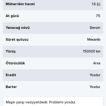
Mühərrikin həcmi
1.6
(L)
At gücü
75
Yanacağ növü
Benzin
Sürət qutusu
Mexaniki
Yürüş
150000
km
Ötürücülük
Arxa
Kredit
Yoxdur
Barter
Yoxdur
Maşın yaxşı vəziyyətdədir. Problemi yoxdur.