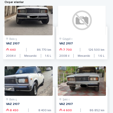
Oxşar elanlar
Bakı ş.
Göygöl r.
VAZ 2107
VAZ 2107
440
86 770
km
7 700
126 500
km
2004
il
Mexaniki
1.6
L
2008
il
Mexaniki
1.6
L
Bakı ş.
Şəki r.
VAZ 2107
VAZ 2107
8 450
8 400
km
4 600
86 852
km