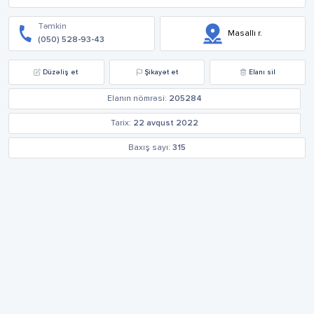
Təmkin
Masallı r.
(050) 528-93-43
Düzəliş et
Şikayət et
Elanı sil
Elanın nömrəsi:
205284
Tarix:
22 avqust 2022
Baxış sayı:
315