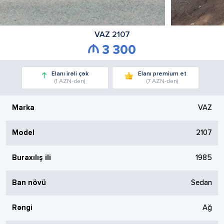
VAZ
2107
3 300
Elanı irəli çək
Elanı premium et
(1 AZN-dən)
(7 AZN-dən)
Marka
VAZ
Model
2107
Buraxılış ili
1985
Ban növü
Sedan
Rəngi
Ağ