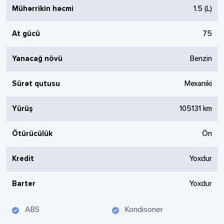
Mühərrikin həcmi
1.5
(L)
At gücü
75
Yanacağ növü
Benzin
Sürət qutusu
Mexaniki
Yürüş
105131
km
Ötürücülük
Ön
Kredit
Yoxdur
Barter
Yoxdur
ABS
Kondisoner