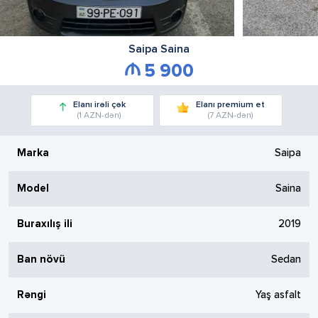
Saipa
Saina
5 900
Elanı irəli çək
Elanı premium et
(1 AZN-dən)
(7 AZN-dən)
Marka
Saipa
Model
Saina
Buraxılış ili
2019
Ban növü
Sedan
Rəngi
Yaş asfalt