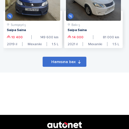
Sumqayıt ş.
Bakı ş.
Saipa Saina
Saipa Saina
10 400
149 600
km
14 000
81 000
km
2019
il
Mexaniki
1.5
L
2021
il
Mexaniki
1.5
L
Hamısına bax