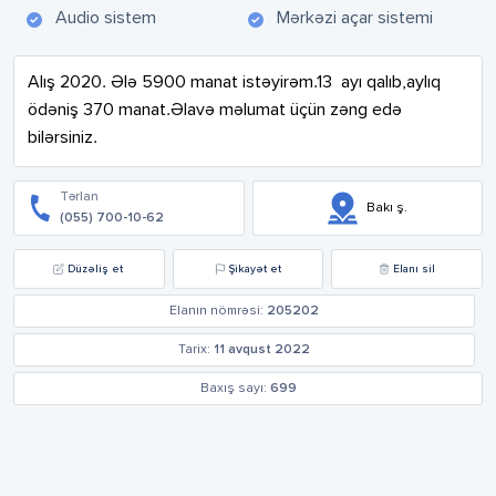
Audio sistem
Mərkəzi açar sistemi
Alış 2020. Ələ 5900 manat istəyirəm.13  ayı qalıb,aylıq 
ödəniş 370 manat.Əlavə məlumat üçün zəng edə 
bilərsiniz.
Tərlan
Bakı ş.
(055) 700-10-62
Düzəliş et
Şikayət et
Elanı sil
Elanın nömrəsi:
205202
Tarix:
11 avqust 2022
Baxış sayı:
699