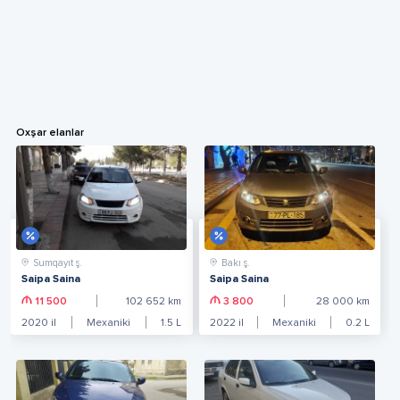
Oxşar elanlar
Sumqayıt ş.
Bakı ş.
Saipa Saina
Saipa Saina
11 500
102 652
km
3 800
28 000
km
2020
il
Mexaniki
1.5
L
2022
il
Mexaniki
0.2
L