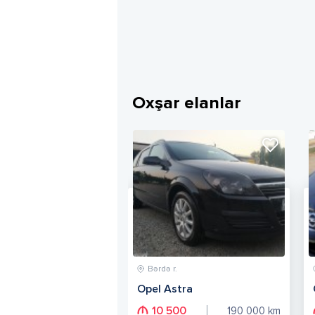
Oxşar elanlar
Bərdə r.
Opel Astra
10 500
190 000
km