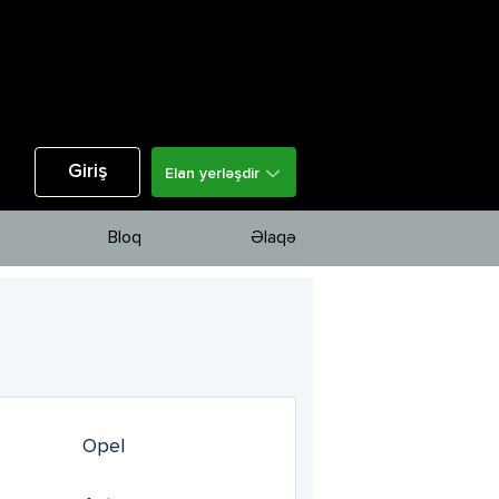
Giriş
Elan yerləşdir
Bloq
Əlaqə
Opel