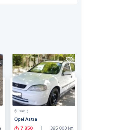
Bakı ş.
Opel Astra
7 850
m
395 000
km