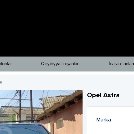
lonlar
Qeydiyyat nişanları
İcarə elanları
8
Opel
Astra
Marka