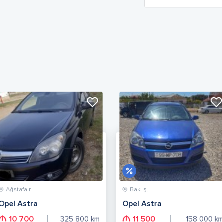
Ağstafa r.
Bakı ş.
Opel Astra
Opel Astra
10 700
11 500
325 800
km
158 000
k