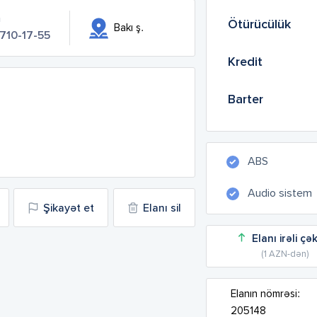
n
Ötürücülük
Bakı ş.
 710-17-55
Kredit
Barter
ABS
Audio sistem
Şikayət et
Elanı sil
Elanı irəli çə
(1 AZN-dən)
Elanın nömrəsi:
205148