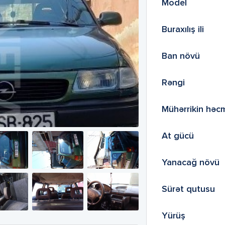
Model
Buraxılış ili
Ban növü
Rəngi
Mühərrikin həc
At gücü
Yanacağ növü
Sürət qutusu
Yürüş