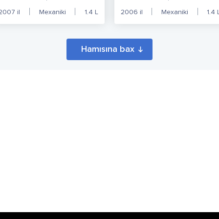
2007
il
Mexaniki
1.4
L
2006
il
Mexaniki
1.4
Hamısına bax