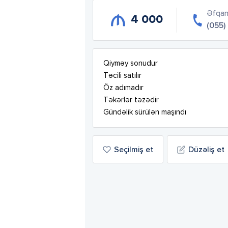
Əfqa
4 000
(055)
Qiyməy sonudur

Təcili satılır

Öz adımadır

Təkərlər təzədir

Gündəlik sürülən maşındı
Seçilmiş et
Düzəliş et