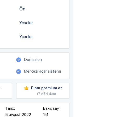
Ön
Yoxdur
Yoxdur
Dəri salon
Mərkəzi açar sistemi
k
Elanı premium et
(7 AZN-dən)
Tarix:
Baxış sayı:
5 avqust 2022
151