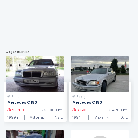
Oxşar elanlar
Bərdə r.
Bakı ş.
Mercedes C 180
Mercedes C 180
13 700
260 000
km
7 600
254 700
km
1999
il
Avtomat
1.8
L
1994
il
Mexaniki
0.1
L