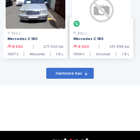
Bakı ş.
Bakı ş.
Mercedes C 180
Mercedes C 180
8 500
277 000
km
8 000
515 998
km
1997
il
Mexaniki
1.8
L
1994
il
Avtomat
1.8
L
Hamısına bax