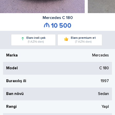
Mercedes
C 180
10 500
Elanı irəli çək
Elanı premium et
(1 AZN-dən)
(7 AZN-dən)
Marka
Mercedes
Model
C 180
Buraxılış ili
1997
Ban növü
Sedan
Rəngi
Yaşıl