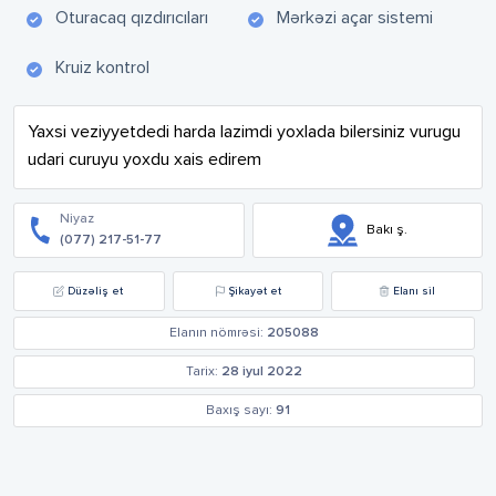
Oturacaq qızdırıcıları
Mərkəzi açar sistemi
Kruiz kontrol
Yaxsi veziyyetdedi harda lazimdi yoxlada bilersiniz vurugu 
udari curuyu yoxdu xais edirem
Niyaz
Bakı ş.
(077) 217-51-77
Düzəliş et
Şikayət et
Elanı sil
Elanın nömrəsi:
205088
Tarix:
28 iyul 2022
Baxış sayı:
91