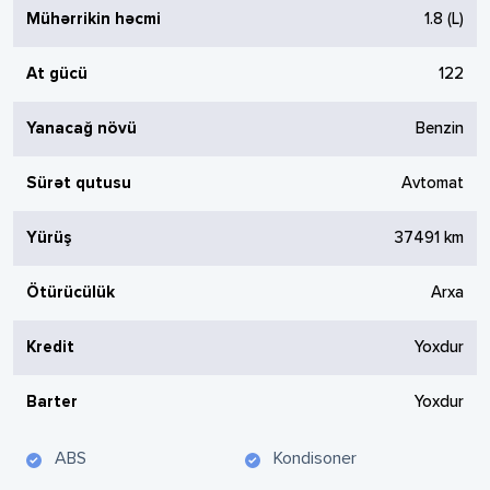
Mühərrikin həcmi
1.8
(L)
At gücü
122
Yanacağ növü
Benzin
Sürət qutusu
Avtomat
Yürüş
37491
km
Ötürücülük
Arxa
Kredit
Yoxdur
Barter
Yoxdur
ABS
Kondisoner