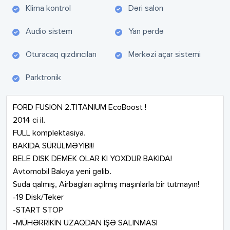
Klima kontrol
Dəri salon
Audio sistem
Yan pərdə
Oturacaq qızdırıcıları
Mərkəzi açar sistemi
Parktronik
FORD FUSION 2.TITANIUM EcoBoost ! 

2014 ci il.

FULL komplektasiya. 

BAKIDA SÜRÜLMƏYİB!!! 

BELE DISK DEMEK OLAR KI YOXDUR BAKIDA! 

Avtomobil Bakıya yeni gəlib. 

Suda qalmış, Airbagları açılmış maşınlarla bir tutmayın! 

-19 Disk/Teker 

-START STOP 

-MÜHƏRRİKİN UZAQDAN İŞƏ SALINMASI 
