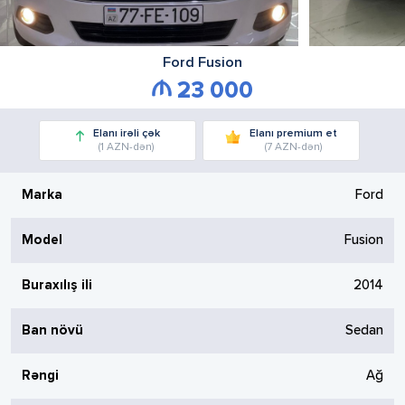
Ford
Fusion
23 000
Elanı irəli çək
Elanı premium et
(1 AZN-dən)
(7 AZN-dən)
Marka
Ford
Model
Fusion
Buraxılış ili
2014
Ban növü
Sedan
Rəngi
Ağ