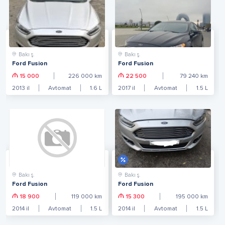
Bakı ş.
Bakı ş.
Ford Fusion
Ford Fusion
15 000
226 000
km
22 500
79 240
km
2013
il
Avtomat
1.6
L
2017
il
Avtomat
1.5
L
Bakı ş.
Bakı ş.
Ford Fusion
Ford Fusion
18 900
119 000
km
15 300
195 000
km
2014
il
Avtomat
1.5
L
2014
il
Avtomat
1.5
L