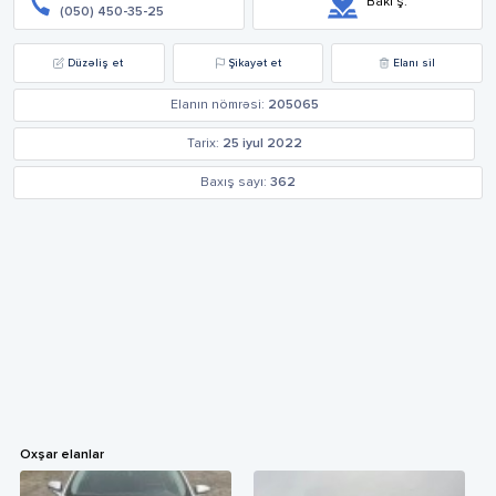
Bakı ş.
(050) 450-35-25
Düzəliş et
Şikayət et
Elanı sil
Elanın nömrəsi:
205065
Tarix:
25 iyul 2022
Baxış sayı:
362
Oxşar elanlar