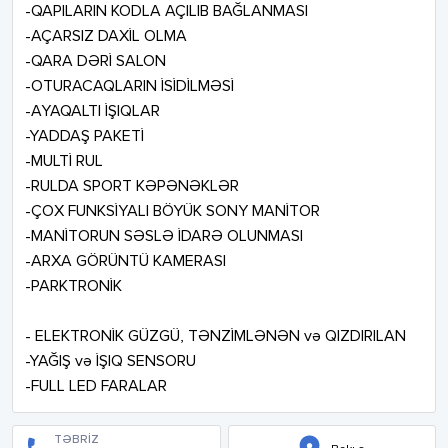
-QAPILARIN KODLA AÇILIB BAĞLANMASI 

-AÇARSIZ DAXİL OLMA 

-QARA DƏRİ SALON 

-OTURACAQLARIN İSİDİLMƏSİ 

-AYAQALTI İŞIQLAR 

-YADDAŞ PAKETİ 

-MULTİ RUL 

-RULDA SPORT KƏPƏNƏKLƏR 

-ÇOX FUNKSİYALI BÖYÜK SONY MANİTOR 

-MANİTORUN SƏSLƏ İDARƏ OLUNMASI 

-ARXA GÖRÜNTÜ KAMERASI 

-PARKTRONİK 

- ELEKTRONİK GÜZGÜ, TƏNZİMLƏNƏN və QIZDIRILAN 

-YAĞIŞ və İŞIQ SENSORU 

-FULL LED FARALAR
TƏBRİZ