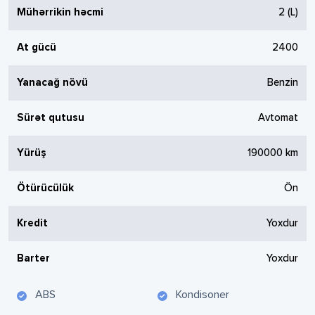
Mühərrikin həcmi
2
(L)
At gücü
2400
Yanacağ növü
Benzin
Sürət qutusu
Avtomat
Yürüş
190000
km
Ötürücülük
Ön
Kredit
Yoxdur
Barter
Yoxdur
ABS
Kondisoner