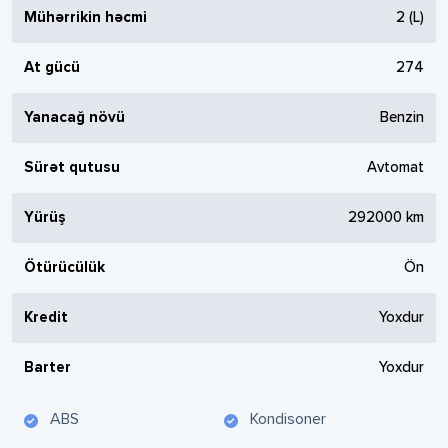
Mühərrikin həcmi
2
(L)
At gücü
274
Yanacağ növü
Benzin
Sürət qutusu
Avtomat
Yürüş
292000
km
Ötürücülük
Ön
Kredit
Yoxdur
Barter
Yoxdur
ABS
Kondisoner