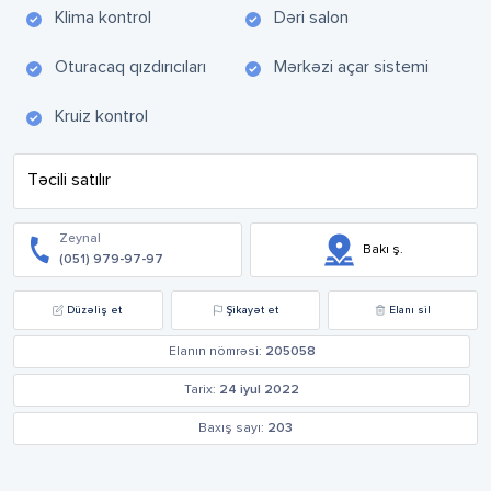
Klima kontrol
Dəri salon
Oturacaq qızdırıcıları
Mərkəzi açar sistemi
Kruiz kontrol
Təcili satılır
Zeynal
Bakı ş.
(051) 979-97-97
Düzəliş et
Şikayət et
Elanı sil
Elanın nömrəsi:
205058
Tarix:
24 iyul 2022
Baxış sayı:
203