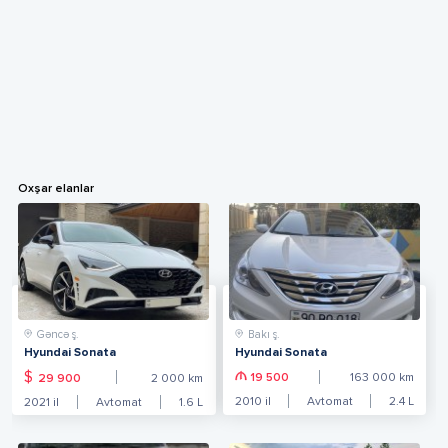
Oxşar elanlar
Gəncə ş.
Bakı ş.
Hyundai Sonata
Hyundai Sonata
$
19 500
163 000
km
29 900
2 000
km
2010
il
Avtomat
2.4
L
2021
il
Avtomat
1.6
L