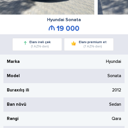
Hyundai
Sonata
19 000
Elanı irəli çək
Elanı premium et
(1 AZN-dən)
(7 AZN-dən)
Marka
Hyundai
Model
Sonata
Buraxılış ili
2012
Ban növü
Sedan
Rəngi
Qara