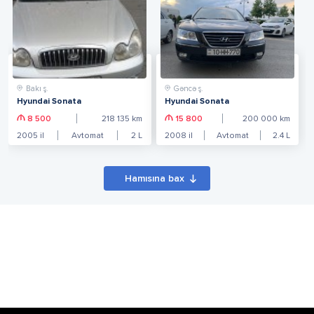
Bakı ş.
Gəncə ş.
Hyundai Sonata
Hyundai Sonata
8 500
218 135
km
15 800
200 000
km
2005
il
Avtomat
2
L
2008
il
Avtomat
2.4
L
Hamısına bax