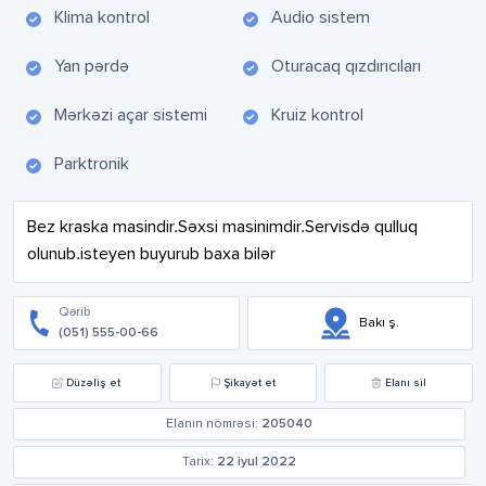
Klima kontrol
Audio sistem
Yan pərdə
Oturacaq qızdırıcıları
Mərkəzi açar sistemi
Kruiz kontrol
Parktronik
Bez kraska masindir.Səxsi masinimdir.Servisdə qulluq 
olunub.isteyen buyurub baxa bilər
Qərib
Bakı ş.
(051) 555-00-66
Düzəliş et
Şikayət et
Elanı sil
Elanın nömrəsi:
205040
Tarix:
22 iyul 2022