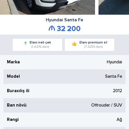
Hyundai
Santa Fe
32 200
Elanı irəli çək
Elanı premium et
(1 AZN-dən)
(7 AZN-dən)
Marka
Hyundai
Model
Santa Fe
Buraxılış ili
2012
Ban növü
Offrouder / SUV
Rəngi
Ağ