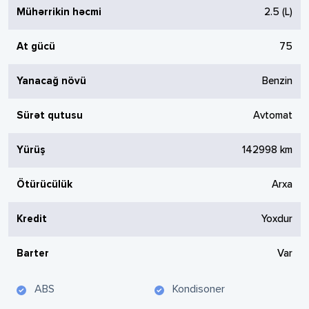
Mühərrikin həcmi
2.5
(L)
At gücü
75
Yanacağ növü
Benzin
Sürət qutusu
Avtomat
Yürüş
142998
km
Ötürücülük
Arxa
Kredit
Yoxdur
Barter
Var
ABS
Kondisoner