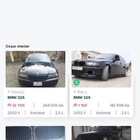
Oxşar elanlar
Gəncə ş.
Bakı ş.
BMW 325
BMW 325
12 700
264 000
km
1 100
142 998
km
2002
il
Avtomat
2.5
L
2002
il
Avtomat
2.5
L