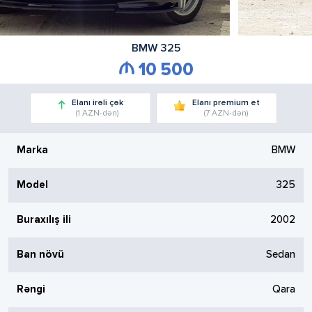
BMW
325
10 500
Elanı irəli çək
Elanı premium et
(1 AZN-dən)
(7 AZN-dən)
Marka
BMW
Model
325
Buraxılış ili
2002
Ban növü
Sedan
Rəngi
Qara