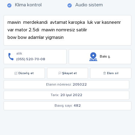
Klima kontrol
Audio sistem
mawin  merdekandi  avtamat karopka  luk var kasneenr  
var mator 2.5di  mawin nomresiz satilir 

bow bow adamlar yigmasin
alik
Bakı ş.
(055) 520-70-08
Düzəliş et
Şikayət et
Elanı sil
Elanın nömrəsi:
205022
Tarix:
20 iyul 2022
Baxış sayı:
482