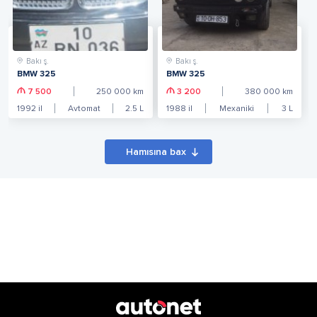
Bakı ş.
Bakı ş.
BMW 325
BMW 325
7 500
250 000
km
3 200
380 000
km
1992
il
Avtomat
2.5
L
1988
il
Mexaniki
3
L
Hamısına bax