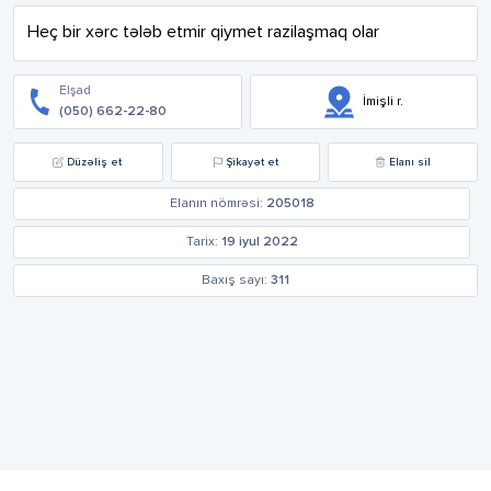
Heç bir xərc tələb etmir qiymet razilaşmaq olar
Elşad
İmişli r.
(050) 662-22-80
Düzəliş et
Şikayət et
Elanı sil
Elanın nömrəsi:
205018
Tarix:
19 iyul 2022
Baxış sayı:
311