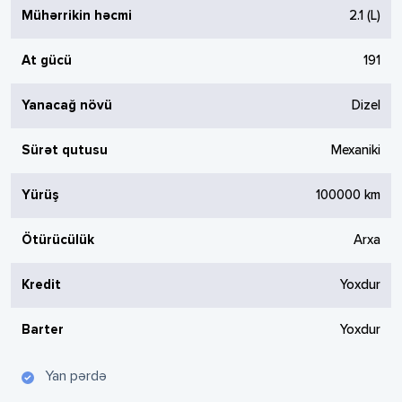
Mühərrikin həcmi
2.1
(L)
At gücü
191
Yanacağ növü
Dizel
Sürət qutusu
Mexaniki
Yürüş
100000
km
Ötürücülük
Arxa
Kredit
Yoxdur
Barter
Yoxdur
Yan pərdə