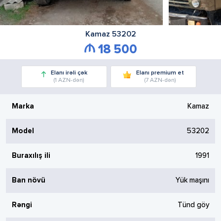
Kamaz
53202
18 500
Elanı irəli çək
Elanı premium et
(1 AZN-dən)
(7 AZN-dən)
Marka
Kamaz
Model
53202
Buraxılış ili
1991
Ban növü
Yük maşını
Rəngi
Tünd göy