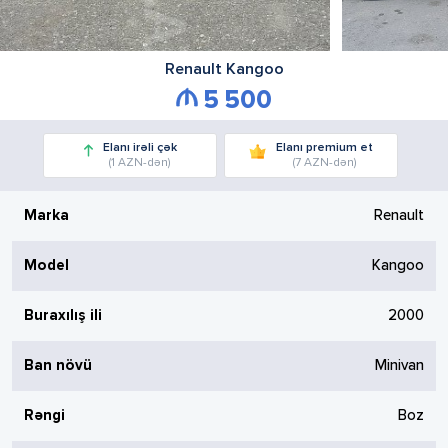
Renault
Kangoo
5 500
Elanı irəli çək
Elanı premium et
(1 AZN-dən)
(7 AZN-dən)
Marka
Renault
Model
Kangoo
Buraxılış ili
2000
Ban növü
Minivan
Rəngi
Boz