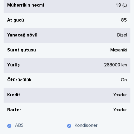
Mühərrikin həcmi
1.9
(L)
At gücü
85
Yanacağ növü
Dizel
Sürət qutusu
Mexaniki
Yürüş
268000
km
Ötürücülük
Ön
Kredit
Yoxdur
Barter
Yoxdur
ABS
Kondisoner