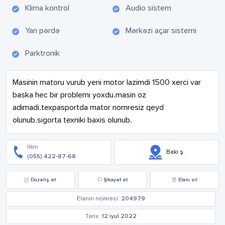
Klima kontrol
Audio sistem
Yan pərdə
Mərkəzi açar sistemi
Parktronik
Masinin matoru vurub yeni motor lazimdi 1500 xerci var 
baska hec bir problemi yoxdu.masin oz 
adimadi.texpasportda mator nomresiz qeyd 
olunub.sigorta texniki baxis olunub.
Ilkin
Bakı ş.
(055) 422-87-68
Düzəliş et
Şikayət et
Elanı sil
Elanın nömrəsi:
204979
Tarix:
12 iyul 2022