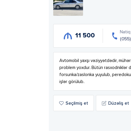
Natiq
11 500
(055
Avtomobil yaxşı vəziyyətdədir, mühərr
problem yoxdur. Bütün rasxodniklər dəyi
forsunka/zaslonka yuyulub, peredokun l
işlər görülub.
Seçilmiş et
Düzəliş et