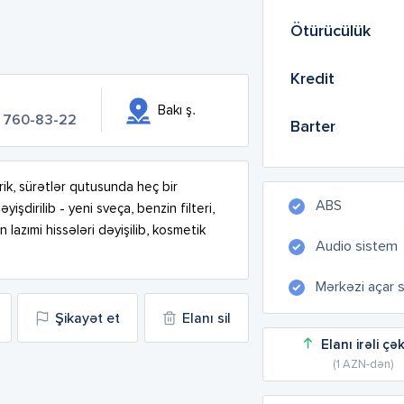
Ötürücülük
Kredit
Bakı ş.
) 760-83-22
Barter
ik, sürətlər qutusunda heç bir 
ABS
şdirilib - yeni sveça, benzin filteri, 
azımi hissələri dəyişilib, kosmetik 
Audio sistem
Mərkəzi açar 
Şikayət et
Elanı sil
Elanı irəli çə
(1 AZN-dən)