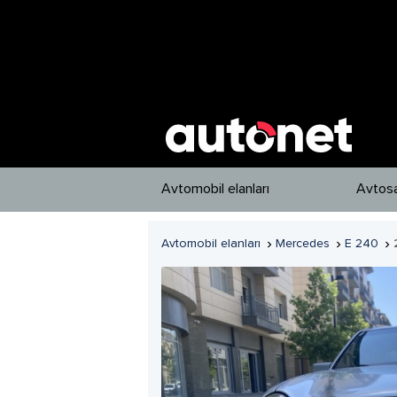
Avtomobil elanları
Avtosa
Avtomobil elanları
Mercedes
E 240


