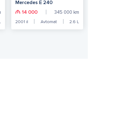
Mercedes E 240
14 000
m
345 000
km
L
2001
il
Avtomat
2.6
L