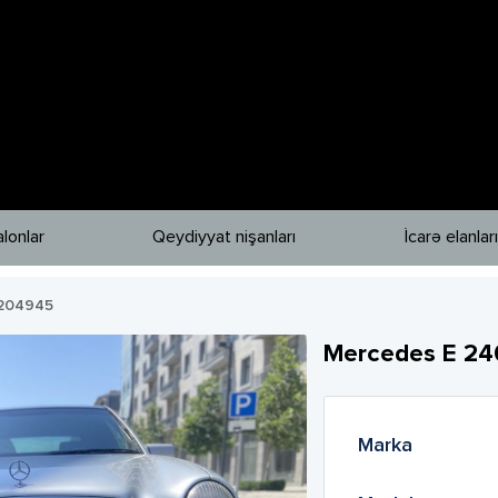
lonlar
Qeydiyyat nişanları
İcarə elanları
204945
Mercedes
E 24
Marka