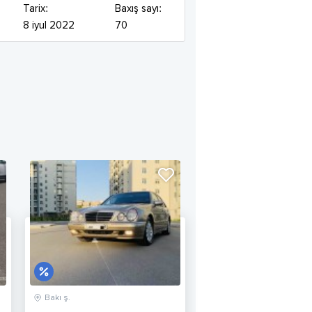
Tarix:
Baxış sayı:
8 iyul 2022
70
Bakı ş.