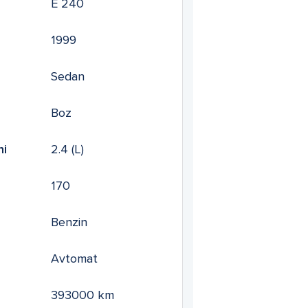
E 240
1999
Sedan
Boz
mi
2.4
(L)
170
Benzin
Avtomat
393000
km