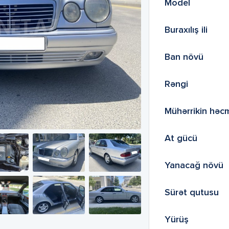
Model
Buraxılış ili
Ban növü
Rəngi
Mühərrikin həc
At gücü
Yanacağ növü
Sürət qutusu
Yürüş