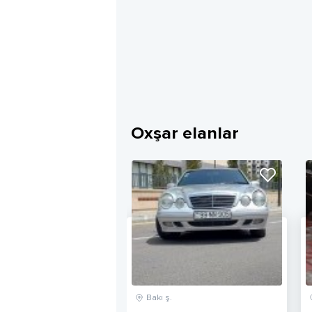
Oxşar elanlar
Bakı ş.