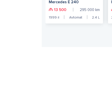
Mercedes E 240
13 500
295 000
km
1999
il
Avtomat
2.4
L