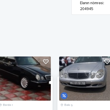
Elanın nömrəsi:
204945
Bərdə r.
Bakı ş.