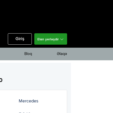
Giriş
Elan yerləşdir
Bloq
Əlaqə
0
Mercedes