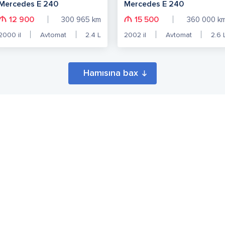
Mercedes E 240
Mercedes E 240
12 900
15 500
300 965
km
360 000
k
2000
il
Avtomat
2.4
L
2002
il
Avtomat
2.6
Hamısına bax