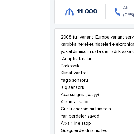
Ali
11 000
(055
2008 full variant. Europa variant serv
karobka hereket hisseleri elektronika
yoxlatdirmisdim usta demisdi kraska de
 Adaptiv faralar

Parktonik

Klimat kantrol

Yagis sensoru

Isiq sensoru

Acarsiz giris (kesyy)

Alikantar salon

Guclu android multimedia

Yan perdeler zavod

Arxa r line stop

Guzgulerde dinamic led
