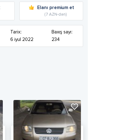
k
Elanı premium et
(7 AZN-dən)
Tarix:
Baxış sayı:
6 iyul 2022
234