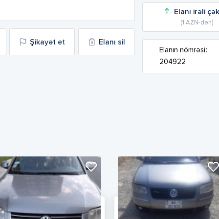
Elanı irəli çə
(1 AZN-dən)
Şikayət et
Elanı sil
Elanın nömrəsi:
204922