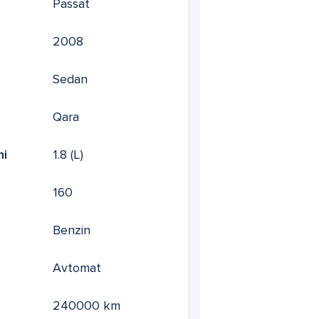
Passat
2008
Sedan
Qara
mi
1.8
(L)
160
Benzin
Avtomat
240000
km