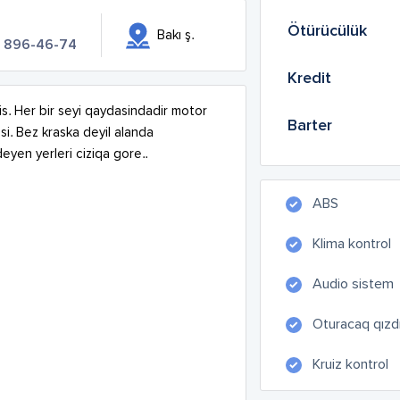
Ötürücülük
Bakı ş.
) 896-46-74
Kredit
is. Her bir seyi qaydasindadir motor 
Barter
si. Bez kraska deyil alanda 
yen yerleri ciziqa gore..

ABS
Klima kontrol
Audio sistem
Oturacaq qızdır
Kruiz kontrol