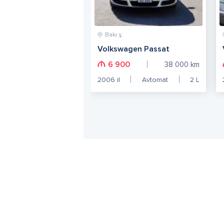
Bakı ş.
Volkswagen Passat
6 900
38 000
km
2006
il
Avtomat
2
L