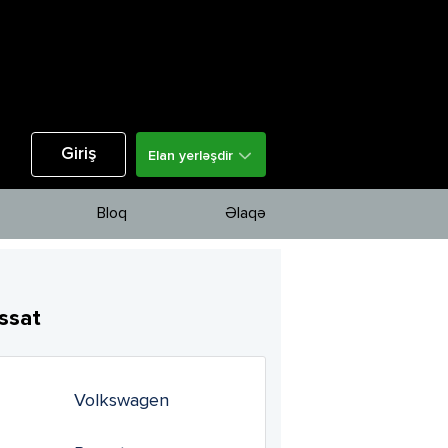
Giriş
Elan yerləşdir
Bloq
Əlaqə
ssat
Volkswagen