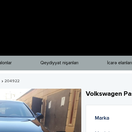
lonlar
Qeydiyyat nişanları
İcarə elanları
204922

Volkswagen
Pa
Marka