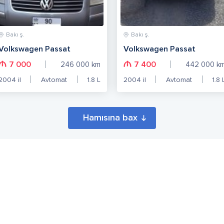
Bakı ş.
Bakı ş.
Volkswagen Passat
Volkswagen Passat
7 000
7 400
246 000
km
442 000
k
2004
il
Avtomat
1.8
L
2004
il
Avtomat
1.8
Hamısına bax