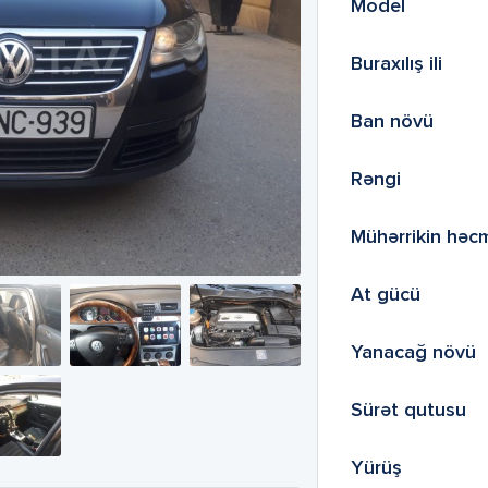
Model
Buraxılış ili
Ban növü
Rəngi
Mühərrikin həc
At gücü
Yanacağ növü
Sürət qutusu
Yürüş