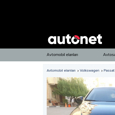
Avtomobil elanları
Avtosa
Avtomobil elanları
Volkswagen
Passat

