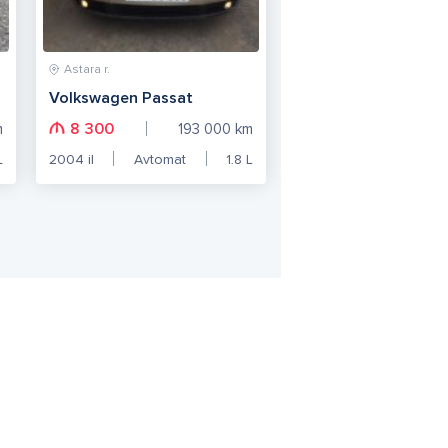
Astara r.
Volkswagen Passat
8 300
m
193 000
km
L
2004
il
Avtomat
1.8
L