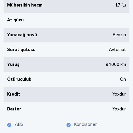
Mühərrikin həcmi
1.7
(L)
At gücü
Yanacağ növü
Benzin
Sürət qutusu
Avtomat
Yürüş
94000
km
Ötürücülük
Ön
Kredit
Yoxdur
Barter
Yoxdur
ABS
Kondisoner