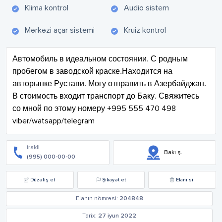
Klima kontrol
Audio sistem
Mərkəzi açar sistemi
Kruiz kontrol
Автомобиль в идеальном состоянии. С родным 
пробегом в заводской краске.Находится на 
авторынке Рустави. Могу отправить в Азербайджан. 
В стоимость входит транспорт до Баку. Свяжитесь 
со мной по этому номеру +995 555 470 498 
viber/watsapp/telegram
irakli
Bakı ş.
(995) 000-00-00
Düzəliş et
Şikayət et
Elanı sil
Elanın nömrəsi:
204848
Tarix:
27 iyun 2022