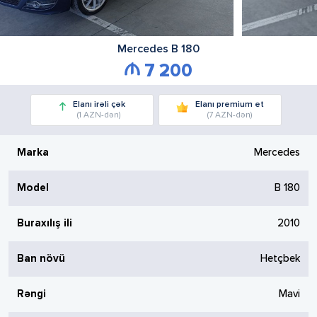
Mercedes
B 180
7 200
Elanı irəli çək
Elanı premium et
(1 AZN-dən)
(7 AZN-dən)
Marka
Mercedes
Model
B 180
Buraxılış ili
2010
Ban növü
Hetçbek
Rəngi
Mavi