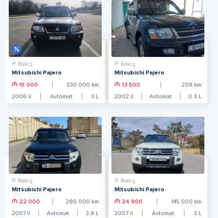
Bakı ş.
Bakı ş.
Mitsubishi Pajero
Mitsubishi Pajero
15 000
330 000
km
13 500
208
km
2006
il
Avtomat
3
L
2002
il
Avtomat
0.3
L
Bakı ş.
Bakı ş.
Mitsubishi Pajero
Mitsubishi Pajero
22 000
286 000
km
24 900
145 000
km
2007
il
Avtomat
3.8
L
2007
il
Avtomat
3
L