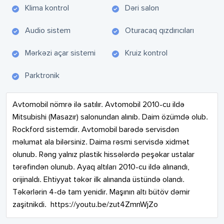
Klima kontrol
Dəri salon
Audio sistem
Oturacaq qızdırıcıları
Mərkəzi açar sistemi
Kruiz kontrol
Parktronik
Avtomobil nömrə ilə satılır. Avtomobil 2010-cu ildə 
Mitsubishi (Masazır) salonundan alınıb. Daim özümdə olub. 
Rockford sistemdir. Avtomobil barədə servisdən 
məlumat ala bilərsiniz. Daima rəsmi servisdə xidmət 
olunub. Rəng yalnız plastik hissələrdə peşəkar ustalar 
tərəfindən olunub. Ayaq altıları 2010-cu ildə alınandı, 
orijinaldı. Ehtiyyat təkər ilk alınanda üstündə olandı. 
Təkərlərin 4-də tam yenidir. Maşının altı bütöv dəmir 
zaşitnikdi.  https://youtu.be/zut4ZmnWjZo