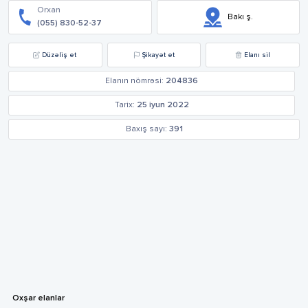
Orxan
Bakı ş.
(055) 830-52-37
Düzəliş et
Şikayət et
Elanı sil
Elanın nömrəsi:
204836
Tarix:
25 iyun 2022
Baxış sayı:
391
Oxşar elanlar