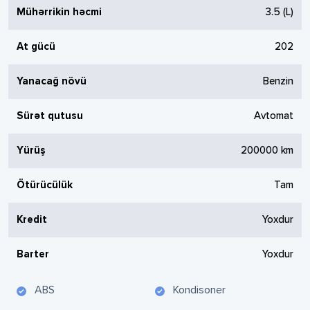
Mühərrikin həcmi
3.5
(L)
At gücü
202
Yanacağ növü
Benzin
Sürət qutusu
Avtomat
Yürüş
200000
km
Ötürücülük
Tam
Kredit
Yoxdur
Barter
Yoxdur
ABS
Kondisoner