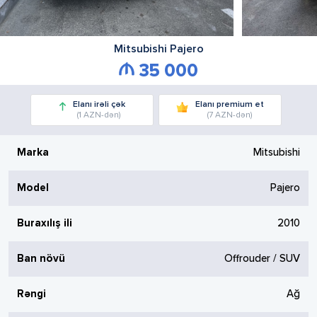
Mitsubishi
Pajero
35 000
Elanı irəli çək
Elanı premium et
(1 AZN-dən)
(7 AZN-dən)
Marka
Mitsubishi
Model
Pajero
Buraxılış ili
2010
Ban növü
Offrouder / SUV
Rəngi
Ağ