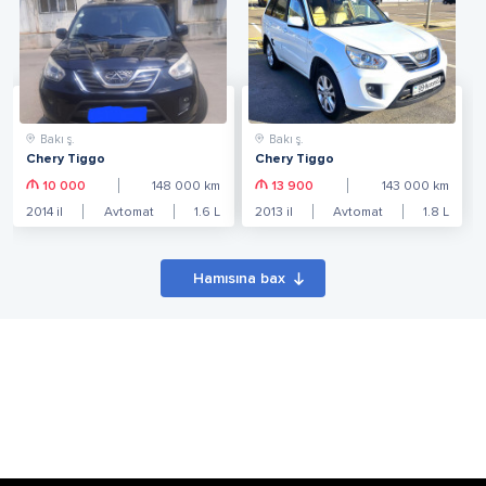
Bakı ş.
Bakı ş.
Chery Tiggo
Chery Tiggo
10 000
148 000
km
13 900
143 000
km
2014
il
Avtomat
1.6
L
2013
il
Avtomat
1.8
L
Hamısına bax