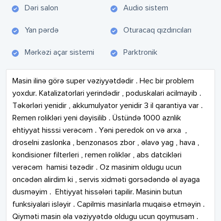
Dəri salon
Audio sistem
Yan pərdə
Oturacaq qızdırıcıları
Mərkəzi açar sistemi
Parktronik
Masin ilinə görə super vəziyyətdədir . Hec bir problem 
yoxdur. Katalizatorlari yerindədir , poduskalari acilmayib . 

Təkərləri yenidir , akkumulyator yenidir 3 il qarantiya var . 
Remen rolikləri yeni dəyisilib . Üstündə 1000 aznlik 
ehtiyyat hisssi verəcəm . Yəni peredok on və arxa  , 
droselni zaslonka , benzonasos zbor , əlavə yag , hava , 
kondisioner filterleri , remen roliklər , abs datcikləri 
verəcəm  hamisi təzədir . Oz masinim oldugu ucun 
oncədən alirdim ki , servis xidməti gorsədəndə əl ayaga 
dusməyim .  Ehtiyyat hissələri tapilir. Masinin butun 
funksiyalari isləyir . Capilmis masinlarla muqaisə etməyin . 
Qiyməti masin əla vəziyyətdə oldugu ucun qoymusam . 