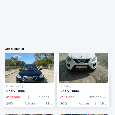
Oxşar elanlar
Sumqayıt ş.
Bakı ş.
Chery Tiggo
Chery Tiggo
13 000
116 000
km
12 000
225 000
km
2013
il
Avtomat
1.8
L
2012
il
Avtomat
1.8
L