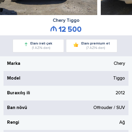
Chery
Tiggo
12 500
Elanı irəli çək
Elanı premium et
(1 AZN-dən)
(7 AZN-dən)
Marka
Chery
Model
Tiggo
Buraxılış ili
2012
Ban növü
Offrouder / SUV
Rəngi
Ağ