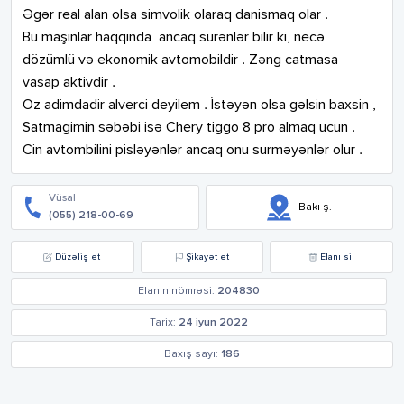
Əgər real alan olsa simvolik olaraq danismaq olar . 

Bu maşınlar haqqında  ancaq surənlər bilir ki, necə 
dözümlü və ekonomik avtomobildir . Zəng catmasa 
vasap aktivdir .  

Oz adimdadir alverci deyilem . İstəyən olsa gəlsin baxsin ,

Satmagimin səbəbi isə Chery tiggo 8 pro almaq ucun . 

Cin avtombilini pisləyənlər ancaq onu surməyənlər olur .
Vüsal
Bakı ş.
(055) 218-00-69
Düzəliş et
Şikayət et
Elanı sil
Elanın nömrəsi:
204830
Tarix:
24 iyun 2022
Baxış sayı:
186