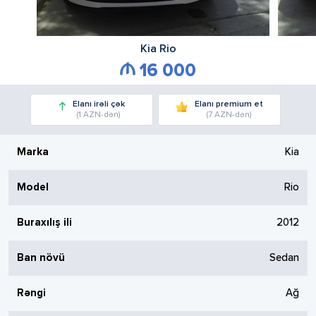
Kia
Rio
16 000
Elanı irəli çək
Elanı premium et
(1 AZN-dən)
(7 AZN-dən)
Marka
Kia
Model
Rio
Buraxılış ili
2012
Ban növü
Sedan
Rəngi
Ağ