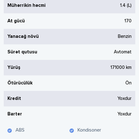
Mühərrikin həcmi
1.4
(L)
At gücü
170
Yanacağ növü
Benzin
Sürət qutusu
Avtomat
Yürüş
171000
km
Ötürücülük
Ön
Kredit
Yoxdur
Barter
Yoxdur
ABS
Kondisoner