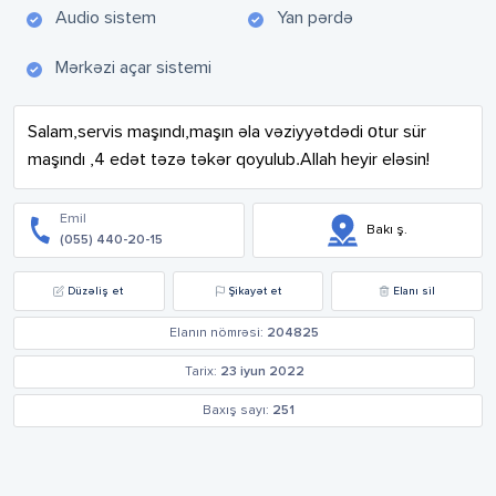
Audio sistem
Yan pərdə
Mərkəzi açar sistemi
Salam,servis maşındı,maşın əla vəziyyətdədi оtur sür 
maşındı ,4 edət təzə təkər qoyulub.Allah heyir eləsin!
Emil
Bakı ş.
(055) 440-20-15
Düzəliş et
Şikayət et
Elanı sil
Elanın nömrəsi:
204825
Tarix:
23 iyun 2022
Baxış sayı:
251