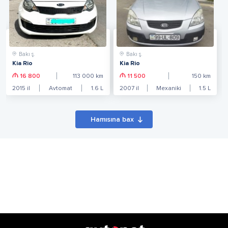
Bakı ş.
Bakı ş.
Kia Rio
Kia Rio
16 800
113 000
km
11 500
150
km
2015
il
Avtomat
1.6
L
2007
il
Mexaniki
1.5
L
Hamısına bax