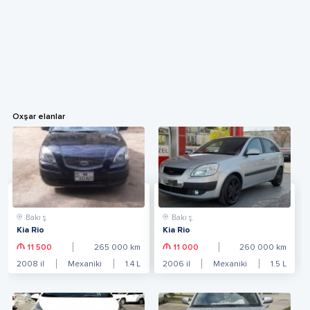
Oxşar elanlar
Bakı ş.
Bakı ş.
Kia Rio
Kia Rio
11 500
265 000
km
11 000
260 000
km
2008
il
Mexaniki
1.4
L
2006
il
Mexaniki
1.5
L