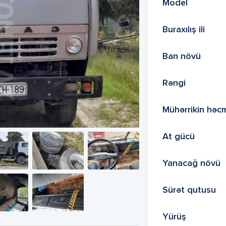
Model
Buraxılış ili
Ban növü
Rəngi
Mühərrikin həc
At gücü
Yanacağ növü
Sürət qutusu
Yürüş