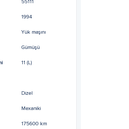
55111
1994
Yük maşını
Gümüşü
mi
11
(L)
Dizel
Mexaniki
175600
km