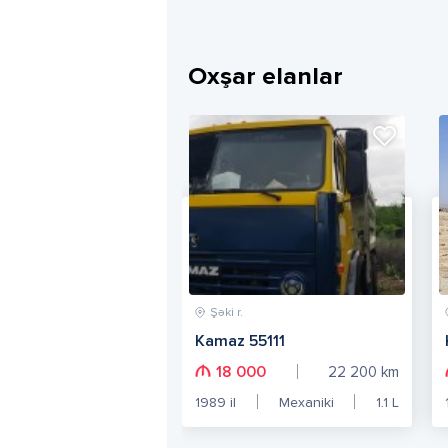
Oxşar elanlar
Şəki r.
Kamaz 55111
18 000
22 200
km
1989
il
Mexaniki
1.1
L