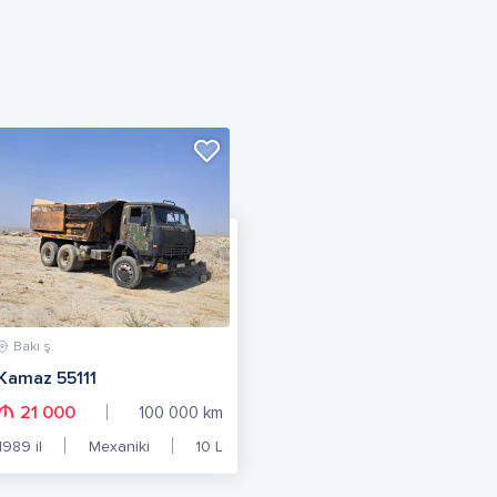
Bakı ş.
Kamaz 55111
21 000
100 000
km
1989
il
Mexaniki
10
L