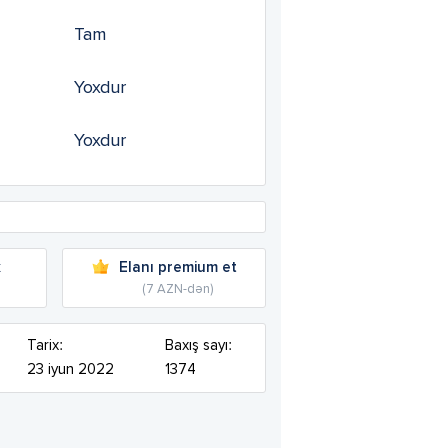
Tam
Yoxdur
Yoxdur
k
Elanı premium et
(7 AZN-dən)
Tarix:
Baxış sayı:
23 iyun 2022
1374