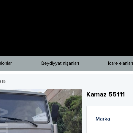
lonlar
Qeydiyyat nişanları
İcarə elanları
815
Kamaz
55111
Marka