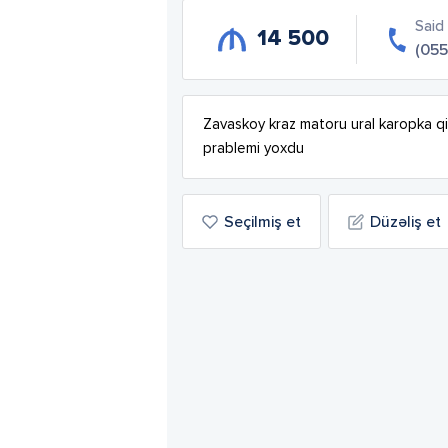
Said
14 500
(055
Zavaskoy kraz matoru ural karopka qi
prablemi yoxdu
Seçilmiş et
Düzəliş et