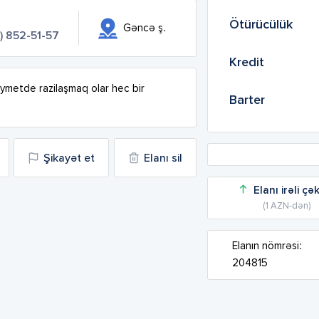
Ötürücülük
Gəncə ş.
) 852-51-57
Kredit
ymetde razilaşmaq olar hec bir 
Barter
Şikayət et
Elanı sil
Elanı irəli çə
(1 AZN-dən)
Elanın nömrəsi:
204815