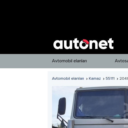
Avtomobil elanları
Avtosa
Avtomobil elanları
Kamaz
55111
204


