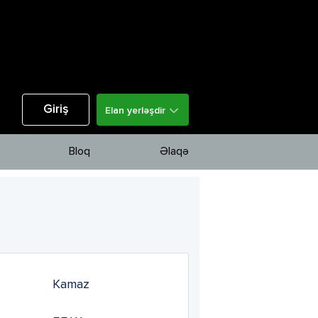
Giriş
Elan yerləşdir
Bloq
Əlaqə
Kamaz