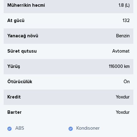
Mühərrikin həcmi
1.8
(L)
At gücü
132
Yanacağ növü
Benzin
Sürət qutusu
Avtomat
Yürüş
116000
km
Ötürücülük
Ön
Kredit
Yoxdur
Barter
Yoxdur
ABS
Kondisoner