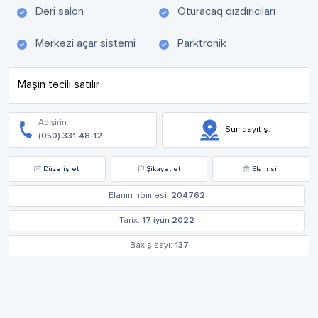
Dəri salon
Oturacaq qızdırıcıları
Mərkəzi açar sistemi
Parktronik
Maşın təcili satılır
Adışirin
Sumqayıt ş.
(050) 331-48-12
Düzəliş et
Şikayət et
Elanı sil
Elanın nömrəsi:
204762
Tarix:
17 iyun 2022
Baxış sayı:
137