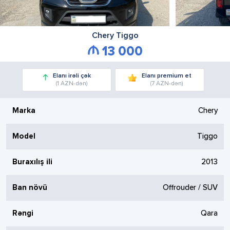
Chery
Tiggo
13 000
Elanı irəli çək
Elanı premium et
(1 AZN-dən)
(7 AZN-dən)
Marka
Chery
Model
Tiggo
Buraxılış ili
2013
Ban növü
Offrouder / SUV
Rəngi
Qara