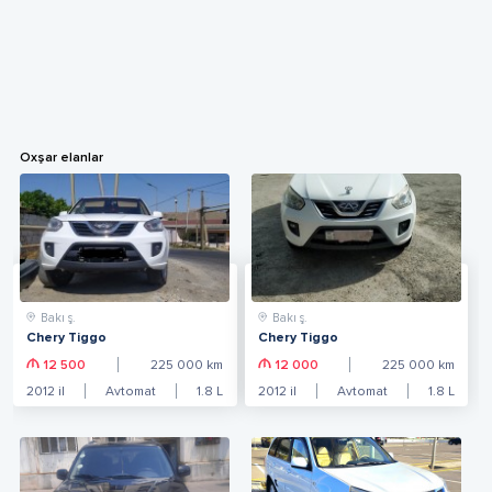
Oxşar elanlar
Bakı ş.
Bakı ş.
Chery Tiggo
Chery Tiggo
12 500
225 000
km
12 000
225 000
km
2012
il
Avtomat
1.8
L
2012
il
Avtomat
1.8
L