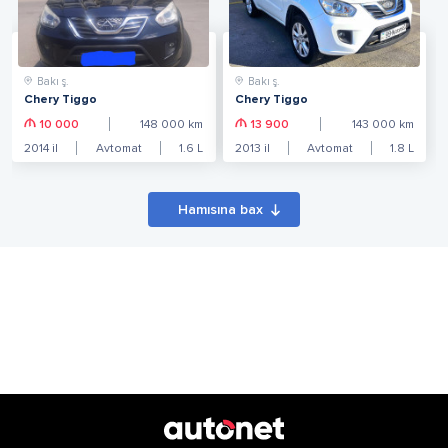
Bakı ş.
Bakı ş.
Chery Tiggo
Chery Tiggo
10 000
148 000
km
13 900
143 000
km
2014
il
Avtomat
1.6
L
2013
il
Avtomat
1.8
L
Hamısına bax