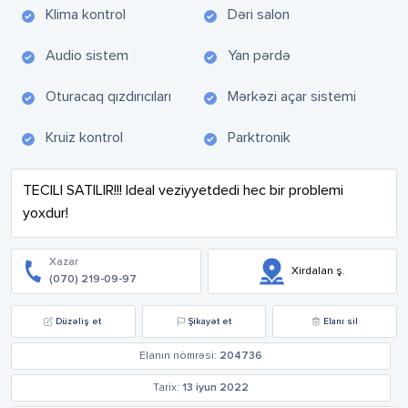
Klima kontrol
Dəri salon
Audio sistem
Yan pərdə
Oturacaq qızdırıcıları
Mərkəzi açar sistemi
Kruiz kontrol
Parktronik
TECILI SATILIR!!! Ideal veziyyetdedi hec bir problemi 
yoxdur!
Xazar
Xirdalan ş.
(070) 219-09-97
Düzəliş et
Şikayət et
Elanı sil
Elanın nömrəsi:
204736
Tarix:
13 iyun 2022