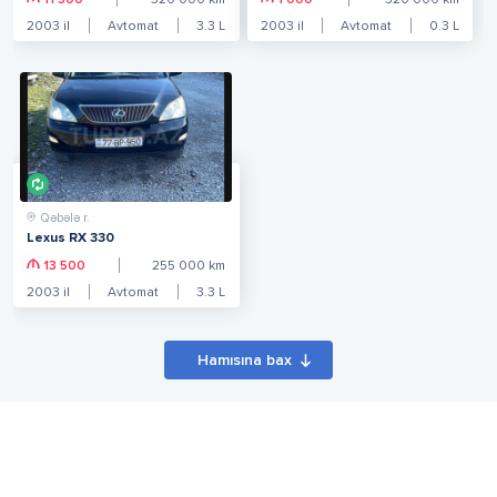
11 500
320 000
km
1 000
320 000
km
2003
il
Avtomat
3.3
L
2003
il
Avtomat
0.3
L
Qəbələ r.
Lexus RX 330
13 500
255 000
km
2003
il
Avtomat
3.3
L
Hamısına bax