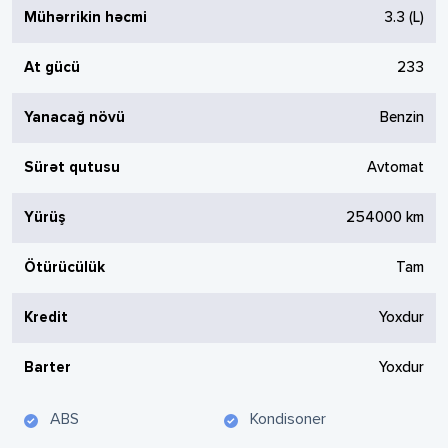
Mühərrikin həcmi
3.3
(L)
At gücü
233
Yanacağ növü
Benzin
Sürət qutusu
Avtomat
Yürüş
254000
km
Ötürücülük
Tam
Kredit
Yoxdur
Barter
Yoxdur
ABS
Kondisoner