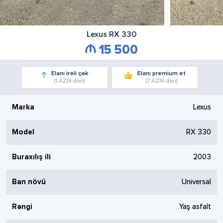
Lexus
RX 330
15 500
Elanı irəli çək
Elanı premium et
(1 AZN-dən)
(7 AZN-dən)
Marka
Lexus
Model
RX 330
Buraxılış ili
2003
Ban növü
Universal
Rəngi
Yaş asfalt