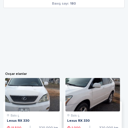
Baxış sayı:
180
Oxşar elanlar
Bakı ş.
Bakı ş.
Lexus RX 330
Lexus RX 330