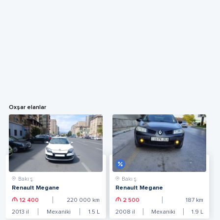
Oxşar elanlar
Bakı ş.
Bakı ş.
Renault Megane
Renault Megane
12 400
220 000
km
2 500
187
km
2013
il
Mexaniki
1.5
L
2008
il
Mexaniki
1.9
L