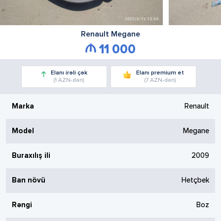
Renault
Megane
11 000
Elanı irəli çək
Elanı premium et
(1 AZN-dən)
(7 AZN-dən)
Marka
Renault
Model
Megane
Buraxılış ili
2009
Ban növü
Hetçbek
Rəngi
Boz