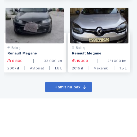
Bakı ş.
Bakı ş.
Renault Megane
Renault Megane
6 800
33 000
km
15 300
251 000
km
2007
il
Avtomat
1.6
L
2016
il
Mexaniki
1.5
L
Hamısına bax