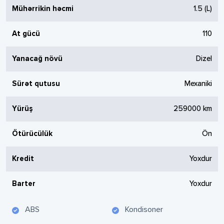
Mühərrikin həcmi
1.5
(L)
At gücü
110
Yanacağ növü
Dizel
Sürət qutusu
Mexaniki
Yürüş
259000
km
Ötürücülük
Ön
Kredit
Yoxdur
Barter
Yoxdur
ABS
Kondisoner