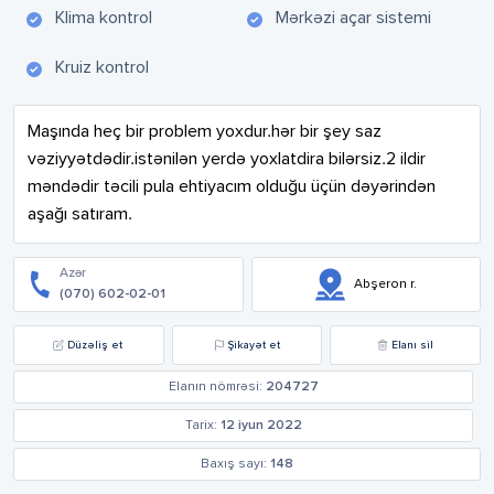
Klima kontrol
Mərkəzi açar sistemi
Kruiz kontrol
Maşında heç bir problem yoxdur.hər bir şey saz 
vəziyyətdədir.istənilən yerdə yoxlatdira bilərsiz.2 ildir 
məndədir təcili pula ehtiyacım olduğu üçün dəyərindən 
aşağı satıram.
Azər
Abşeron r.
(070) 602-02-01
Düzəliş et
Şikayət et
Elanı sil
Elanın nömrəsi:
204727
Tarix:
12 iyun 2022
Baxış sayı:
148