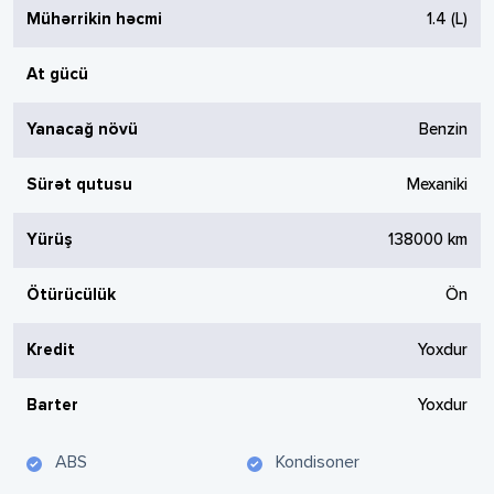
Mühərrikin həcmi
1.4
(L)
At gücü
Yanacağ növü
Benzin
Sürət qutusu
Mexaniki
Yürüş
138000
km
Ötürücülük
Ön
Kredit
Yoxdur
Barter
Yoxdur
ABS
Kondisoner