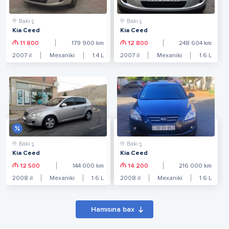
Bakı ş.
Bakı ş.
Kia Ceed
Kia Ceed
11 800
179 900
km
12 800
248 604
km
2007
il
Mexaniki
1.4
L
2007
il
Mexaniki
1.6
L
Bakı ş.
Bakı ş.
Kia Ceed
Kia Ceed
12 500
144 000
km
14 200
216 000
km
2008
il
Mexaniki
1.6
L
2008
il
Mexaniki
1.6
L
Hamısına bax