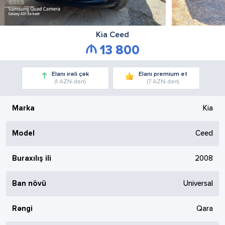
Kia
Ceed
13 800
Elanı irəli çək
Elanı premium et
(1 AZN-dən)
(7 AZN-dən)
Marka
Kia
Model
Ceed
Buraxılış ili
2008
Ban növü
Universal
Rəngi
Qara