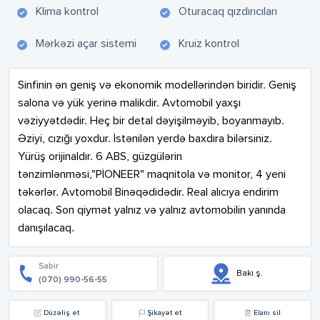
Klima kontrol
Oturacaq qızdırıcıları
Mərkəzi açar sistemi
Kruiz kontrol
Sinfinin ən geniş və ekonomik modellərindən biridir. Geniş 
salona və yük yerinə malikdir. Avtomobil yaxşı 
vəziyyətdədir. Heç bir detal dəyişilməyib, boyanmayıb. 
Əziyi, cızığı yoxdur. İstənilən yerdə baxdıra bilərsiniz. 
Yürüş orijinaldır. 6 ABS, güzgülərin 
tənzimlənməsi,"PİONEER" maqnitola və monitor, 4 yeni 
təkərlər. Avtomobil Binəqədidədir. Real alıcıya endirim 
olacaq. Son qiymət yalnız və yalnız avtomobilin yanında 
danışılacaq.
Sabir
Bakı ş.
(070) 990-56-55
Düzəliş et
Şikayət et
Elanı sil