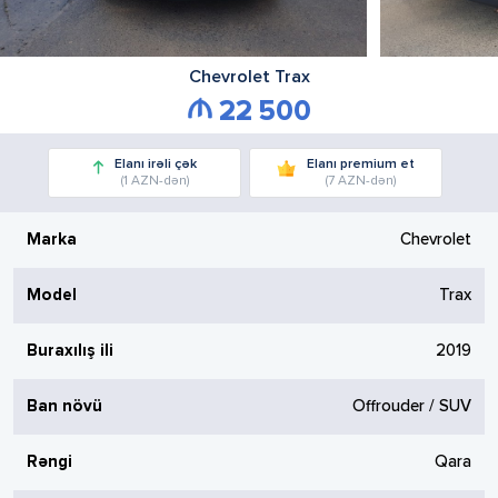
Chevrolet
Trax
22 500
Elanı irəli çək
Elanı premium et
(1 AZN-dən)
(7 AZN-dən)
Marka
Chevrolet
Model
Trax
Buraxılış ili
2019
Ban növü
Offrouder / SUV
Rəngi
Qara