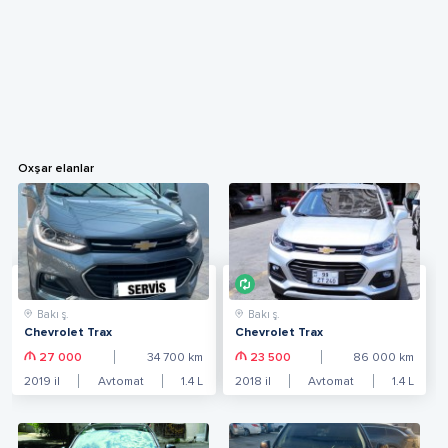
Oxşar elanlar
Bakı ş.
Bakı ş.
Chevrolet Trax
Chevrolet Trax
27 000
34 700
km
23 500
86 000
km
2019
il
Avtomat
1.4
L
2018
il
Avtomat
1.4
L