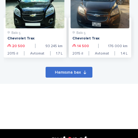
Bakı ş.
Bakı ş.
Chevrolet Trax
Chevrolet Trax
20 500
93 245
km
14 500
176 000
km
2015
il
Avtomat
1.7
L
2015
il
Avtomat
1.4
L
Hamısına bax