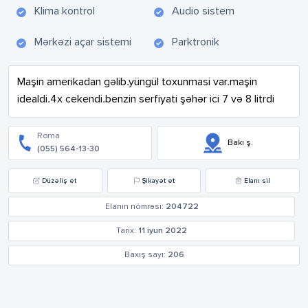
Klima kontrol
Audio sistem
Mərkəzi açar sistemi
Parktronik
Maşin amerikadan gəlib.yüngül toxunmasi var.maşin 
idealdi.4x cekendi.benzin serfiyati şəhər ici 7 və 8 litrdi
Roma
Bakı ş.
(055) 564-13-30
Düzəliş et
Şikayət et
Elanı sil
Elanın nömrəsi:
204722
Tarix:
11 iyun 2022
Baxış sayı:
206