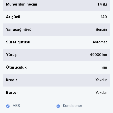
Mühərrikin həcmi
1.4
(L)
At gücü
140
Yanacağ növü
Benzin
Sürət qutusu
Avtomat
Yürüş
49000
km
Ötürücülük
Tam
Kredit
Yoxdur
Barter
Yoxdur
ABS
Kondisoner