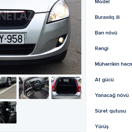
Model
Buraxılış ili
Ban növü
Rəngi
Mühərrikin həc
At gücü
Yanacağ növü
Sürət qutusu
Yürüş