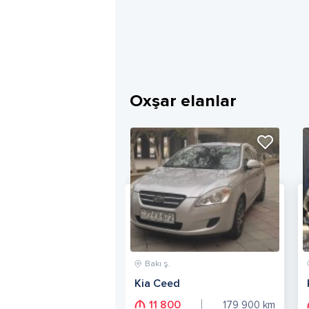
Oxşar elanlar
Bakı ş.
Kia Ceed
11 800
179 900
km