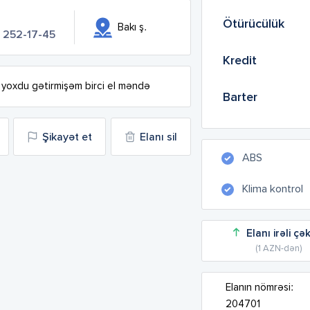
Ötürücülük
Bakı ş.
) 252-17-45
Kredit
 yoxdu gətirmişəm birci el məndə
Barter
Şikayət et
Elanı sil
ABS
Klima kontrol
Elanı irəli çə
(1 AZN-dən)
Elanın nömrəsi:
204701