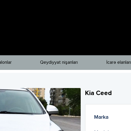
lonlar
Qeydiyyat nişanları
İcarə elanları
Kia
Ceed
Marka