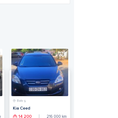
Bakı ş.
Kia Ceed
14 200
m
216 000
km