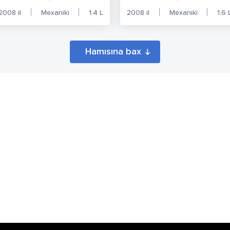
2008
il
Mexaniki
1.4
L
2008
il
Mexaniki
1.6
Hamısına bax