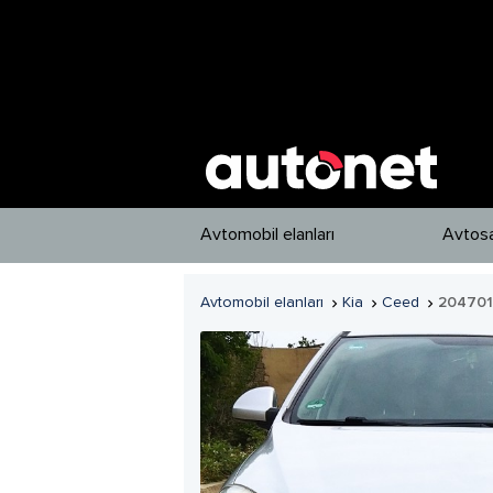
Avtomobil elanları
Avtosa
Avtomobil elanları
Kia
Ceed
204701


