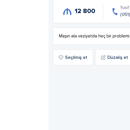
Yusif
12 800
(051
Maşın əla vəziyətdə heç bir problemi
Seçilmiş et
Düzəliş et