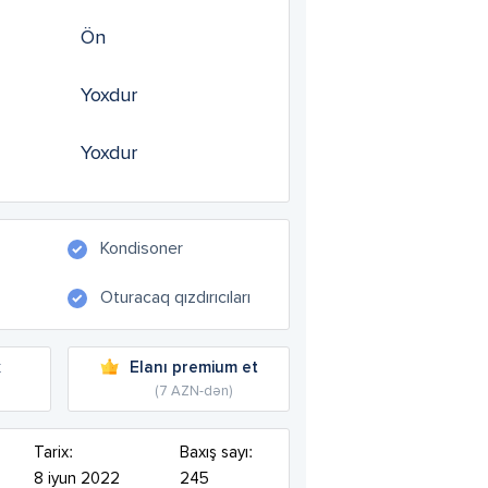
Ön
Yoxdur
Yoxdur
Kondisoner
Oturacaq qızdırıcıları
k
Elanı premium et
(7 AZN-dən)
Tarix:
Baxış sayı:
8 iyun 2022
245