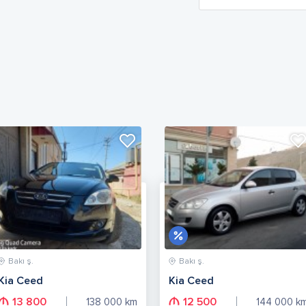
Bakı ş.
Bakı ş.
Kia Ceed
Kia Ceed
13 800
12 500
138 000
km
144 000
k