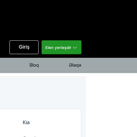
Giriş
Elan yerləşdir
Bloq
Əlaqə
Kia