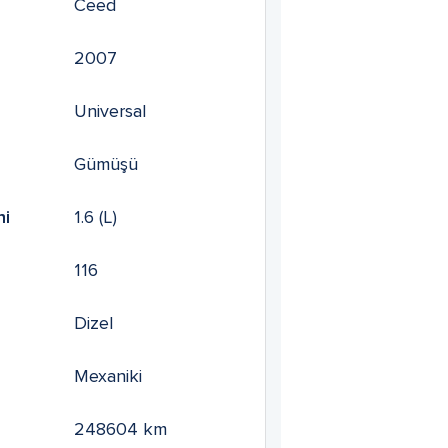
Ceed
2007
Universal
Gümüşü
mi
1.6
(L)
116
Dizel
Mexaniki
248604
km