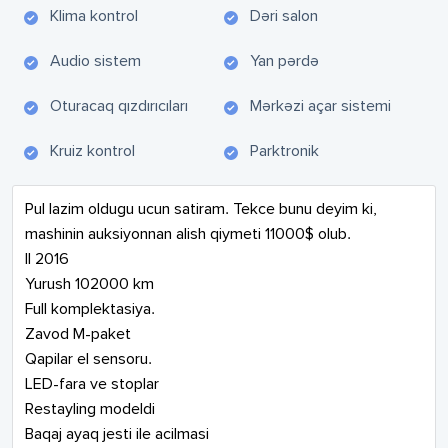
Klima kontrol
Dəri salon
Audio sistem
Yan pərdə
Oturacaq qızdırıcıları
Mərkəzi açar sistemi
Kruiz kontrol
Parktronik
Pul lazim oldugu ucun satiram. Tekce bunu deyim ki, 
mashinin auksiyonnan alish qiymeti 11000$ olub.

Il 2016

Yurush 102000 km

Full komplektasiya.

Zavod M-paket

Qapilar el sensoru.

LED-fara ve stoplar

Restayling modeldi

Baqaj ayaq jesti ile acilmasi
