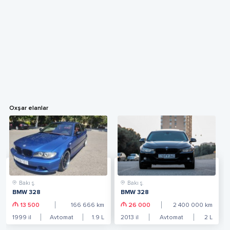
Oxşar elanlar
Bakı ş.
Bakı ş.
BMW 328
BMW 328
13 500
166 666
km
26 000
2 400 000
km
1999
il
Avtomat
1.9
L
2013
il
Avtomat
2
L