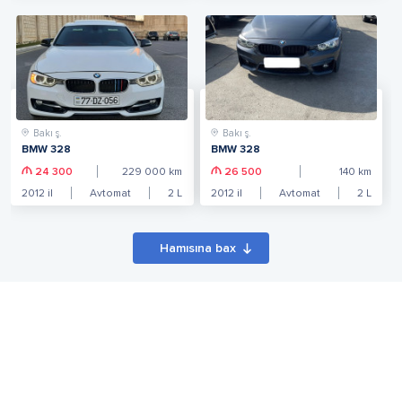
Bakı ş.
Bakı ş.
BMW 328
BMW 328
24 300
229 000
km
26 500
140
km
2012
il
Avtomat
2
L
2012
il
Avtomat
2
L
Hamısına bax