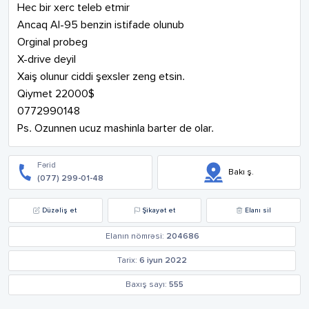
Hec bir xerc teleb etmir

Ancaq AI-95 benzin istifade olunub

Orginal probeg

X-drive deyil

Xaiş olunur ciddi şexsler zeng etsin.

Qiymet 22000$

0772990148

Ps. Ozunnen ucuz mashinla barter de olar.
Fərid
Bakı ş.
(077) 299-01-48
Düzəliş et
Şikayət et
Elanı sil
Elanın nömrəsi:
204686
Tarix:
6 iyun 2022
Baxış sayı:
555