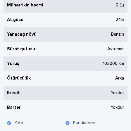
Mühərrikin həcmi
2
(L)
At gücü
245
Yanacağ növü
Benzin
Sürət qutusu
Avtomat
Yürüş
102000
km
Ötürücülük
Arxa
Kredit
Yoxdur
Barter
Yoxdur
ABS
Kondisoner