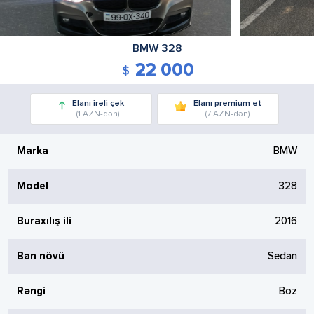
BMW
328
22 000
Elanı irəli çək
Elanı premium et
(1 AZN-dən)
(7 AZN-dən)
Marka
BMW
Model
328
Buraxılış ili
2016
Ban növü
Sedan
Rəngi
Boz