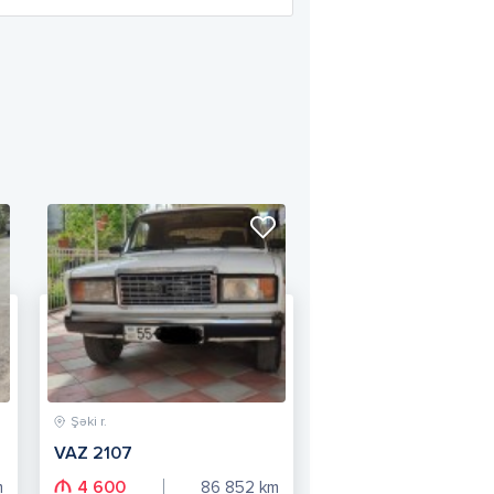
Şəki r.
VAZ 2107
4 600
m
86 852
km