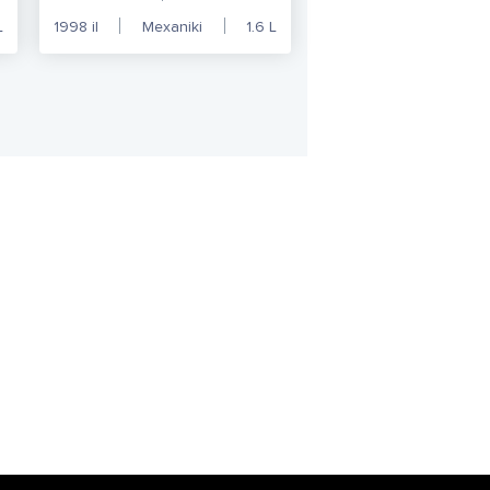
L
1998
il
Mexaniki
1.6
L