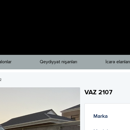
lonlar
Qeydiyyat nişanları
İcarə elanları
2
VAZ
2107
Marka