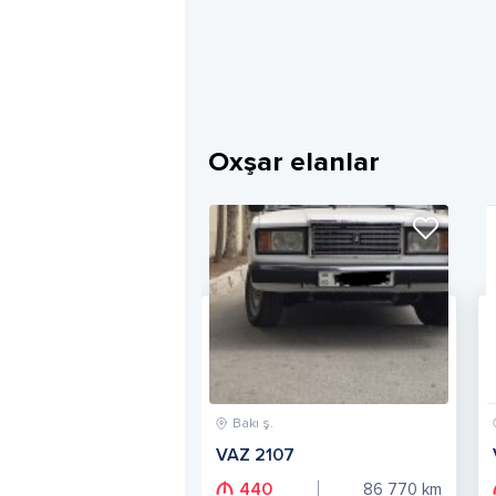
Oxşar elanlar
Bakı ş.
VAZ 2107
440
86 770
km