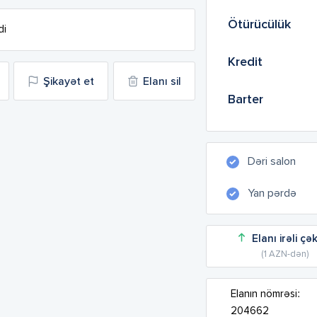
Ötürücülük
di
Kredit
Şikayət et
Elanı sil
Barter
Dəri salon
Yan pərdə
Elanı irəli çə
(1 AZN-dən)
Elanın nömrəsi:
204662