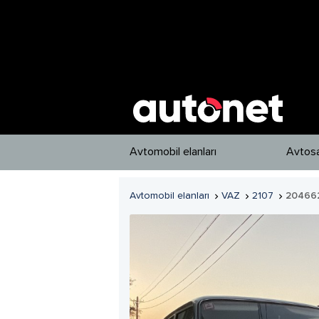
Avtomobil elanları
Avtosa
Avtomobil elanları
VAZ
2107
20466


