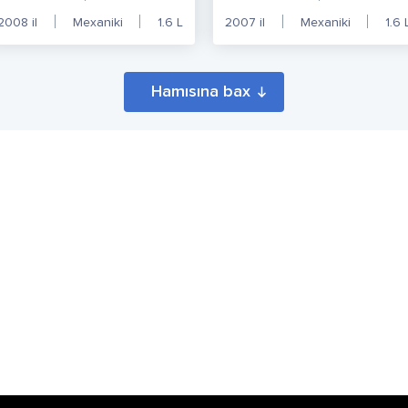
2008
il
Mexaniki
1.6
L
2007
il
Mexaniki
1.6
Hamısına bax