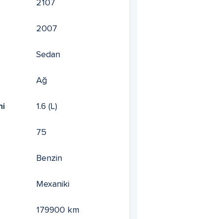
2107
2007
Sedan
Ağ
mi
1.6
(L)
75
Benzin
Mexaniki
179900
km