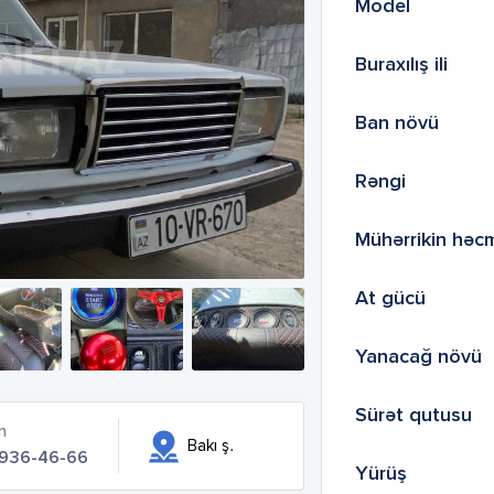
Model
Buraxılış ili
Ban növü
Rəngi
Mühərrikin həc
At gücü
Yanacağ növü
Sürət qutusu
n
Bakı ş.
 936-46-66
Yürüş