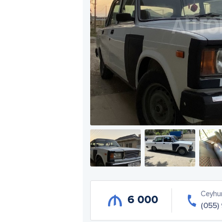
Ceyhu
6 000
(055)