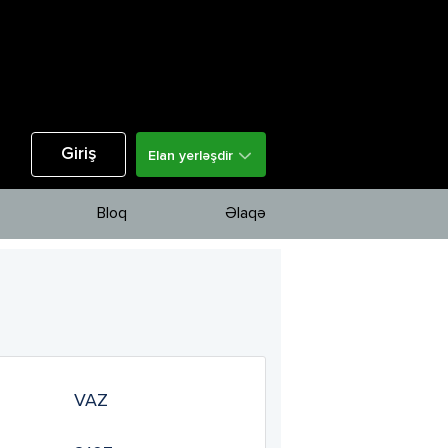
Giriş
Elan yerləşdir
Bloq
Əlaqə
VAZ