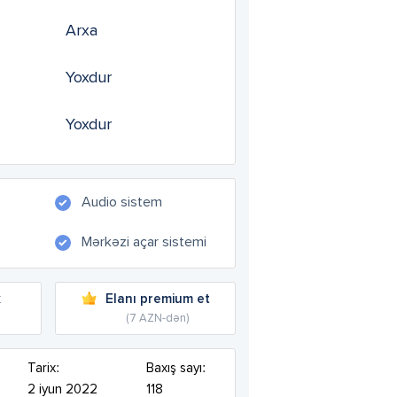
Arxa
Yoxdur
Yoxdur
Audio sistem
Mərkəzi açar sistemi
k
Elanı premium et
(7 AZN-dən)
Tarix:
Baxış sayı:
2 iyun 2022
118