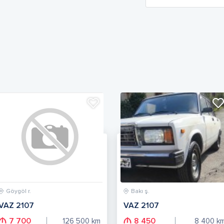
Göygöl r.
Bakı ş.
VAZ 2107
VAZ 2107
7 700
8 450
126 500
km
8 400
k