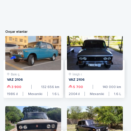
Oxşar elanlar
Bakı ş.
İmişli r.
VAZ 2106
VAZ 2106
3 900
132 656
km
5 700
140 000
km
1986
il
Mexaniki
1.6
L
2004
il
Mexaniki
1.6
L