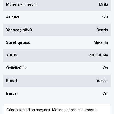
Mühərrikin həcmi
1.6
(L)
At gücü
123
Yanacağ növü
Benzin
Sürət qutusu
Mexaniki
Yürüş
290000
km
Ötürücülük
Ön
Kredit
Yoxdur
Barter
Var
Gündəlik sürülən maşındır. Motoru, karobkası, mostu 