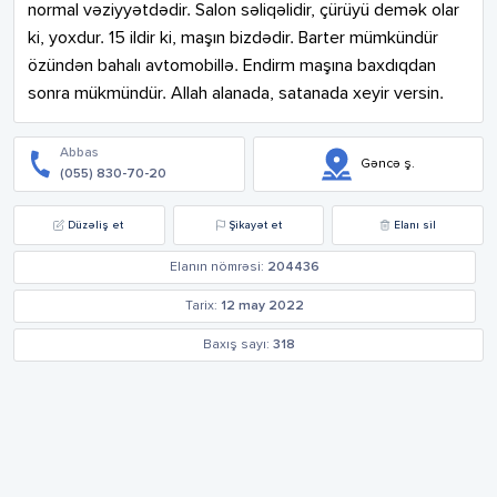
normal vəziyyətdədir. Salon səliqəlidir, çürüyü demək olar 
ki, yoxdur. 15 ildir ki, maşın bizdədir. Barter mümkündür 
özündən bahalı avtomobillə. Endirm maşına baxdıqdan 
sonra mükmündür. Allah alanada, satanada xeyir versin.
Abbas
Gəncə ş.
(055) 830-70-20
Düzəliş et
Şikayət et
Elanı sil
Elanın nömrəsi:
204436
Tarix:
12 may 2022
Baxış sayı:
318