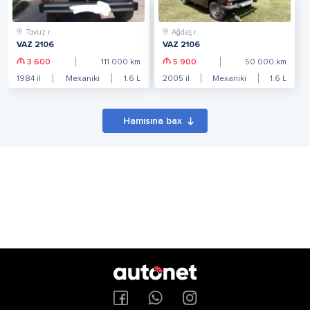
Tovuz r.
Ağdaş r.
VAZ 2106
VAZ 2106
3 600
111 000
km
5 900
50 000
km
1984
il
Mexaniki
1.6
L
2005
il
Mexaniki
1.6
L
Hamısına bax