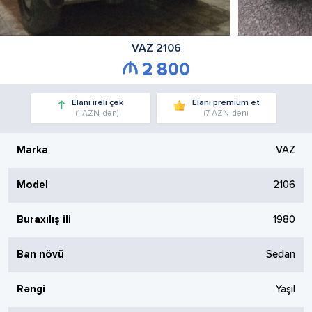
VAZ
2106
2 800
Elanı irəli çək
Elanı premium et
(1 AZN-dən)
(7 AZN-dən)
Marka
VAZ
Model
2106
Buraxılış ili
1980
Ban növü
Sedan
Rəngi
Yaşıl