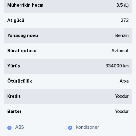
Mühərrikin həcmi
3.5
(L)
At gücü
272
Yanacağ növü
Benzin
Sürət qutusu
Avtomat
Yürüş
334000
km
Ötürücülük
Arxa
Kredit
Yoxdur
Barter
Yoxdur
ABS
Kondisoner