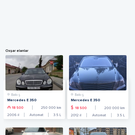
Oxşar elanlar
Bakı ş.
Bakı ş.
Mercedes E 350
Mercedes E 350
$
18 500
250 000
km
18 500
200 000
km
2006
il
Avtomat
3.5
L
2012
il
Avtomat
3.5
L