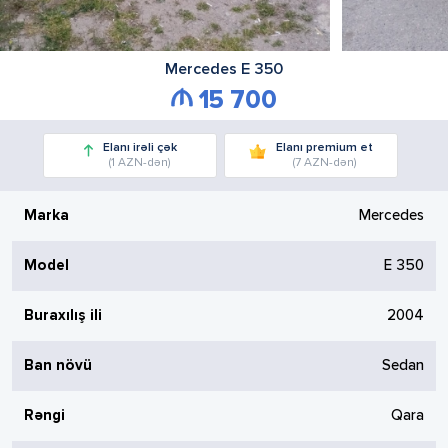
Mercedes
E 350
15 700
Elanı irəli çək
Elanı premium et
(1 AZN-dən)
(7 AZN-dən)
Marka
Mercedes
Model
E 350
Buraxılış ili
2004
Ban növü
Sedan
Rəngi
Qara