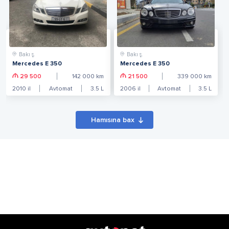
Bakı ş.
Bakı ş.
Mercedes E 350
Mercedes E 350
29 500
142 000
km
21 500
339 000
km
2010
il
Avtomat
3.5
L
2006
il
Avtomat
3.5
L
Hamısına bax