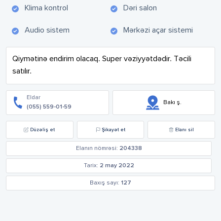
Klima kontrol
Dəri salon
Audio sistem
Mərkəzi açar sistemi
Qiymətinə endirim olacaq. Super vəziyyətdədir. Təcili 
satılır.
Eldar
Bakı ş.
(055) 559-01-59
Düzəliş et
Şikayət et
Elanı sil
Elanın nömrəsi:
204338
Tarix:
2 may 2022
Baxış sayı:
127